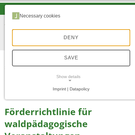
-A
A
A+
Necessary cookies
DENY
SAVE
...
START
FÖRDERRICHTLINIE
Show details
WALDPÄDAGOGISCHE
VERANSTALTUNGEN
Imprint | Datapolicy
NECESSARY COOKIES
Förderrichtlinie für
waldpädagogische