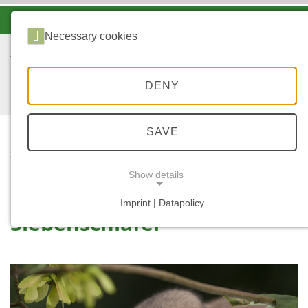
-A
A
A+
Necessary cookies
DENY
SAVE
...
START
SIEBENSCHLÄFER
Show details
Imprint | Datapolicy
Siebenschläfer
NECESSARY COOKIES