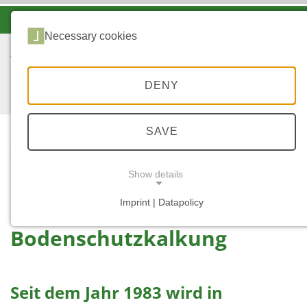
-A
A
A+
Necessary cookies
DENY
SAVE
...
START
BODENSCHUTZKALKUN
Show details
G
Imprint | Datapolicy
NECESSARY COOKIES
Bodenschutzkalkung
Seit dem Jahr 1983 wird in