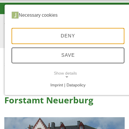
-A
A
A+
Necessary cookies
DENY
SAVE
START
FORSTAMT
Show details
NEUERBURG
Imprint | Datapolicy
NECESSARY COOKIES
Forstamt Neuerburg