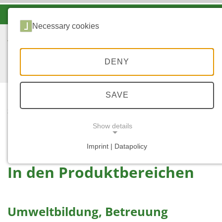
-A
A
A+
Necessary cookies
DENY
SAVE
...
START
IN DEN
Show details
PRODUKTBEREICHEN
Imprint | Datapolicy
NECESSARY COOKIES
In den Produktbereichen
Umweltbildung, Betreuung