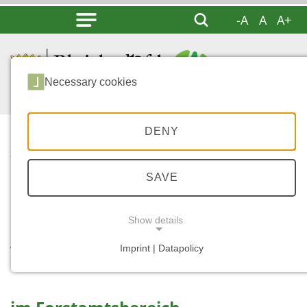
-A
A
A+
Necessary cookies
DENY
...
START
VERANSTALTUNGEN
SAVE
Show details
Veranstaltungen ...
Imprint | Datapolicy
NECESSARY COOKIES