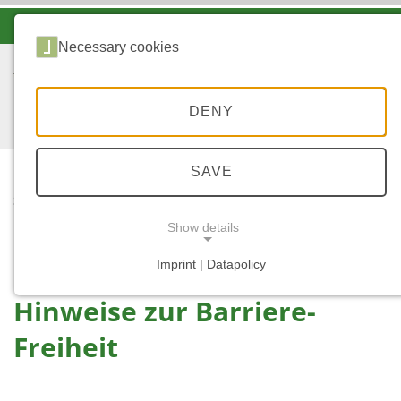
-A
A
A+
Necessary cookies
DENY
SAVE
START
HINWEISE ZUR
Show details
BARRIERE-FREIHEIT
Imprint | Datapolicy
NECESSARY COOKIES
Hinweise zur Barriere-
Freiheit