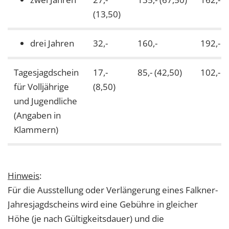
(13,50)
drei Jahren
32,-
160,-
192,-
Tagesjagdschein
17,-
85,- (42,50)
102,- (5
für Volljährige
(8,50)
und Jugendliche
(Angaben in
Klammern)
Hinweis
:
Für die Ausstellung oder Verlängerung eines Falkner-
Jahresjagdscheins wird eine Gebühre in gleicher
Höhe (je nach Gültigkeitsdauer) und die