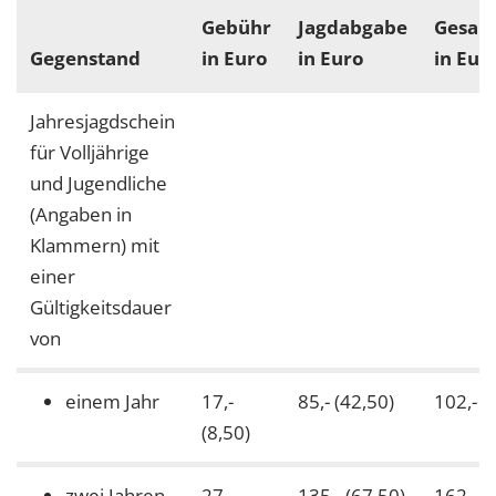
Gebühr
Jagdabgabe
Gesam
Gegenstand
in Euro
in Euro
in Eur
Jahresjagdschein
für Volljährige
und Jugendliche
(Angaben in
Klammern) mit
einer
Gültigkeitsdauer
von
einem Jahr
17,-
85,- (42,50)
102,- (5
(8,50)
zwei Jahren
27,-
135,- (67,50)
162,- (8