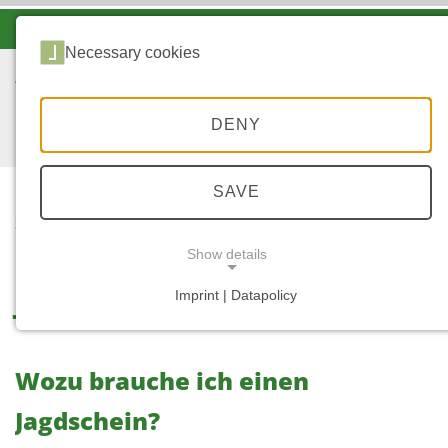
-A
A
A+
Necessary cookies
DENY
SAVE
...
START
Show details
Jagdschein
Imprint | Datapolicy
NECESSARY COOKIES
Wozu brauche ich einen
Jagdschein?