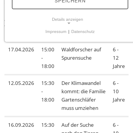
SPEICHERN
sechsten Klasse.
Als Forstamt Trier bieten wir in 2026 bieten folgende
Details anzeigen
Veranstaltungen an:
Impressum
|
Datenschutz
NOTWENDIGE COOKIES
Notwendige Cookies ermöglichen grundlegende
17.04.2026
15:00
Waldforscher auf
6 -
Funktionen und sind für die einwandfreie Funktion
-
Spurensuche
12
der Website erforderlich.
18:00
Jahre
Einverständnis-Cookie
12.05.2026
15:30
Der Klimawandel
6 -
Name:
-
kommt: die Familie
10
cookie_consent
18:00
Gartenschläfer
Jahre
Zweck:
muss umziehen
Dieser Cookie speichert die ausgewählten
Einverständnis-Optionen des Benutzers
16.09.2026
15:30
Auf der Suche
6 -
Cookie Laufzeit: