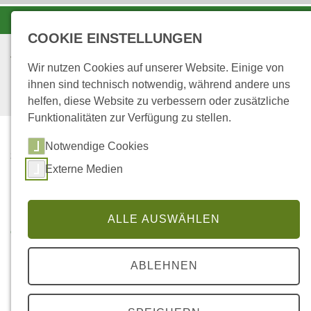
-A
A
A+
COOKIE EINSTELLUNGEN
Wir nutzen Cookies auf unserer Website. Einige von
ihnen sind technisch notwendig, während andere uns
helfen, diese Website zu verbessern oder zusätzliche
Funktionalitäten zur Verfügung zu stellen.
Notwendige Cookies
...
STARTSEITE
Externe Medien
ZUKUNFTSDIPLOM
Zukunftsdiplom
ALLE AUSWÄHLEN
ABLEHNEN
Das Zukunftsdiplom ist ein Bildungsprogramm der
Lokalen Agenda 21 Trier für Kinder der ersten bis