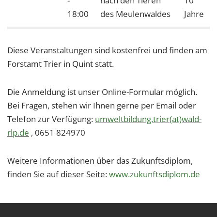
-
nach den Tieren
10
1 Jahr
18:00
des Meulenwaldes
Jahre
EXTERNE MEDIEN
Diese Veranstaltungen sind kostenfrei und finden am
Um Inhalte von Videoplattformen und Social Media
Forstamt Trier in Quint statt.
Plattformen anzeigen zu können, werden von
diesen externen Medien Cookies gesetzt.
Die Anmeldung ist unser Online-Formular möglich.
YouTube
Bei Fragen, stehen wir Ihnen gerne per Email oder
Telefon zur Verfügung:
umweltbildung.trier(at)wald-
Vimeo
rlp.de
, 0651 824970
Weitere Informationen über das Zukunftsdiplom,
finden Sie auf dieser Seite:
www.zukunftsdiplom.de