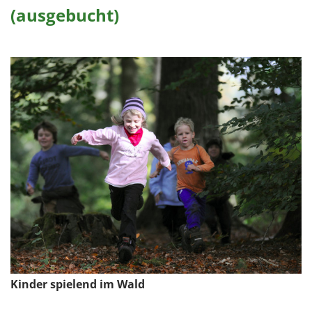
1 Jahr
(ausgebucht)
EXTERNE MEDIEN
Um Inhalte von Videoplattformen und Social Media
Plattformen anzeigen zu können, werden von
diesen externen Medien Cookies gesetzt.
YouTube
Vimeo
Kinder spielend im Wald