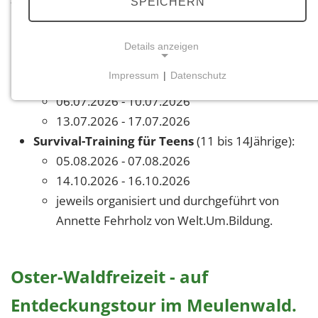
angeboten:
SPEICHERN
Oster-Waldfreizeit
für 8 - 12 Jährige
Details anzeigen
07.04.2026 - 10.04.2026
Impressum
|
Datenschutz
Sommer-Ferienwaldfreizeit
für 6 - 10 Jährige
NOTWENDIGE COOKIES
06.07.2026 - 10.07.2026
Notwendige Cookies ermöglichen grundlegende
13.07.2026 - 17.07.2026
Funktionen und sind für die einwandfreie Funktion
Survival-Training für Teens
(11 bis 14Jährige):
der Website erforderlich.
05.08.2026 - 07.08.2026
Einverständnis-Cookie
14.10.2026 - 16.10.2026
jeweils organisiert und durchgeführt von
Name:
Annette Fehrholz von Welt.Um.Bildung.
cookie_consent
Zweck:
Dieser Cookie speichert die ausgewählten
Oster-Waldfreizeit - auf
Einverständnis-Optionen des Benutzers
Entdeckungstour im Meulenwald.
Cookie Laufzeit: