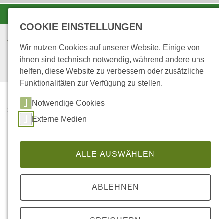
-A
A
A+
COOKIE EINSTELLUNGEN
Wir nutzen Cookies auf unserer Website. Einige von
ihnen sind technisch notwendig, während andere uns
helfen, diese Website zu verbessern oder zusätzliche
Funktionalitäten zur Verfügung zu stellen.
Notwendige Cookies
...
STARTSEITE
Externe Medien
FERIENFREIZEITEN
(MEHRTÄGIG)
ALLE AUSWÄHLEN
Ferienfreizeiten
ABLEHNEN
In 2026 werden folgende Freizeitfreizeiten