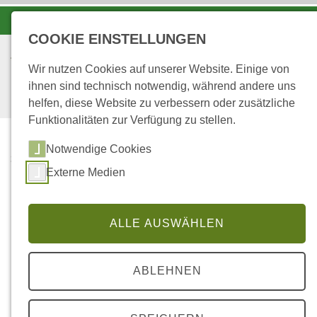
-A
A
A+
COOKIE EINSTELLUNGEN
Wir nutzen Cookies auf unserer Website. Einige von
ihnen sind technisch notwendig, während andere uns
helfen, diese Website zu verbessern oder zusätzliche
Funktionalitäten zur Verfügung zu stellen.
Notwendige Cookies
...
STARTSEITE
Externe Medien
FÖRDERUNG
ENERGETISCHER
SANIERUNG
ALLE AUSWÄHLEN
Förderung energetischer
ABLEHNEN
Sanierung