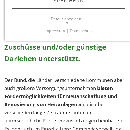
SPEICHERN
Bei der energetischen Sanierung
Details anzeigen
ihres Hauses werden Bauherren
Impressum
|
Datenschutz
auf unterschiedliche Weise durch
NOTWENDIGE COOKIES
Notwendige Cookies ermöglichen grundlegende
Zuschüsse und/oder günstige
Funktionen und sind für die einwandfreie Funktion
Darlehen unterstützt.
der Website erforderlich.
Einverständnis-Cookie
Der Bund, die Länder, verschiedene Kommunen aber
Name:
auch größere Versorgungsunternehmen
bieten
cookie_consent
Fördermöglichkeiten für Neuanschaffung und
Zweck:
Renovierung von Heizanlagen an
, die über
Dieser Cookie speichert die ausgewählten
verschieden lange Zeiträume laufen und
Einverständnis-Optionen des Benutzers
unterschiedliche Fördervoraussetzungen beinhalten.
Cookie Laufzeit:
Es lohnt sich, im Einzelfall ihre Gemeindeverwaltung