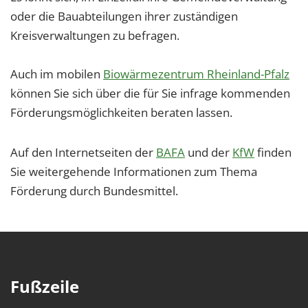
1 Jahr
oder die Bauabteilungen ihrer zuständigen
Kreisverwaltungen zu befragen.
EXTERNE MEDIEN
Auch im mobilen
Biowärmezentrum Rheinland-Pfalz
Um Inhalte von Videoplattformen und Social Media
können Sie sich über die für Sie infrage kommenden
Plattformen anzeigen zu können, werden von
diesen externen Medien Cookies gesetzt.
Förderungsmöglichkeiten beraten lassen.
YouTube
Auf den Internetseiten der
BAFA
und der
KfW
finden
Sie weitergehende Informationen zum Thema
Vimeo
Förderung durch Bundesmittel.
Fußzeile