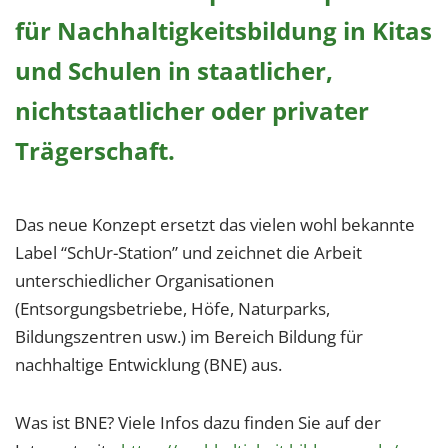
1 Jahr
für Nachhaltigkeitsbildung in Kitas
und Schulen in staatlicher,
EXTERNE MEDIEN
nichtstaatlicher oder privater
Um Inhalte von Videoplattformen und Social Media
Plattformen anzeigen zu können, werden von
Trägerschaft.
diesen externen Medien Cookies gesetzt.
YouTube
Das neue Konzept ersetzt das vielen wohl bekannte
Label “SchUr-Station” und zeichnet die Arbeit
Vimeo
unterschiedlicher Organisationen
(Entsorgungsbetriebe, Höfe, Naturparks,
Bildungszentren usw.) im Bereich Bildung für
nachhaltige Entwicklung (BNE) aus.
Was ist BNE? Viele Infos dazu finden Sie auf der