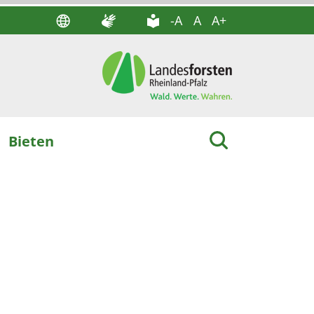
-A
A
A+
Bieten