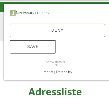
LANDESFORSTEN VOR ORT
Necessary cookies
DENY
SAVE
Wald
Show details
...
START
ADRESSLISTE
Imprint | Datapolicy
NECESSARY COOKIES
Adressliste