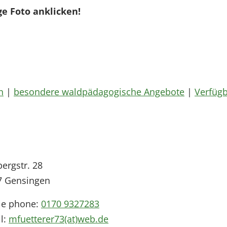
ge Foto anklicken!
n
|
besondere waldpädagogische Angebote
|
Verfügb
ergstr. 28
7
Gensingen
le phone:
0170 9327283
l:
mfuetterer73(at)web.de