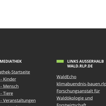
MEDIATHEK
LINKS AUSSERHALB W
ALD.RLP.DE
thek-Startseite
WaldEcho
- Kinder
klimabuendnis-bauen.rl
 - Mensch
Forschungsanstalt für
- Tiere
Waldökologie und
- Veranstaltungen
Forstwirtschaft