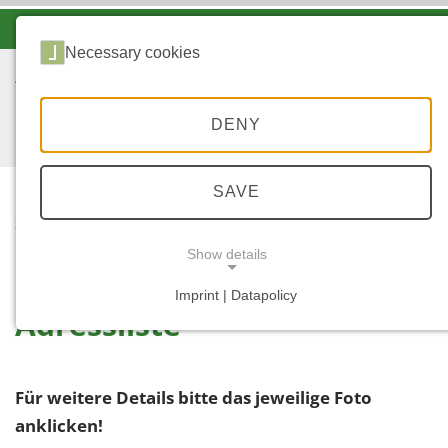
-A
A
A+
Necessary cookies
DENY
SAVE
...
START
ADRESSLISTE
Show details
Imprint | Datapolicy
Adressliste
NECESSARY COOKIES
Für weitere Details bitte das jeweilige Foto
anklicken!