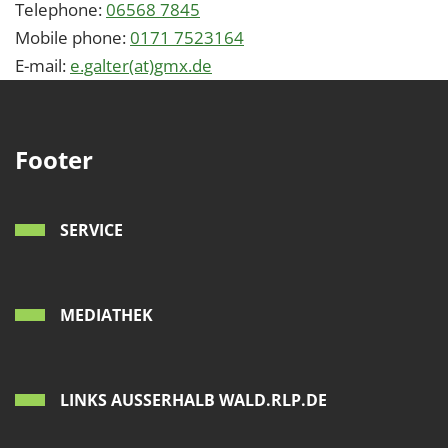
Telephone:
06568 7845
Mobile phone:
0171 7523164
E-mail:
e.galter(at)gmx.de
Footer
SERVICE
MEDIATHEK
LINKS AUSSERHALB WALD.RLP.DE