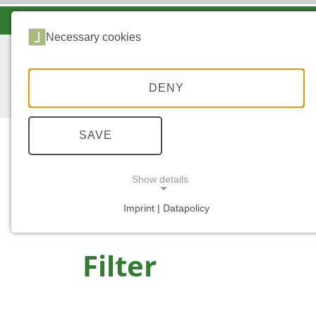
LANDESFORSTEN VOR ORT
Necessary cookies
DENY
SAVE
Wald
Show details
...
START
Imprint | Datapolicy
NECESSARY COOKIES
Filter