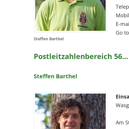
Tele
Mobi
E-mai
Go to
Steffen Barthel
Postleitzahlenbereich 56...
Steffen Barthel
Eins
Wasga
Am St