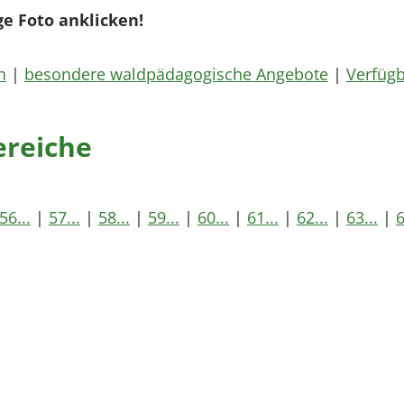
ge Foto anklicken!
n
|
besondere waldpädagogische Angebote
|
Verfügb
ereiche
56...
|
57...
|
58...
|
59...
|
60...
|
61...
|
62...
|
63...
|
6