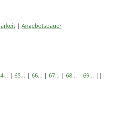
arkeit
|
Angebotsdauer
4...
|
65...
|
66...
|
67...
|
68...
|
69...
||