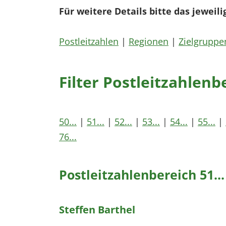
Für weitere Details bitte das jeweili
Postleitzahlen
|
Regionen
|
Zielgruppe
Filter Postleitzahlenb
50...
|
51...
|
52...
|
53...
|
54...
|
55...
|
76...
Postleitzahlenbereich 51...
Steffen Barthel