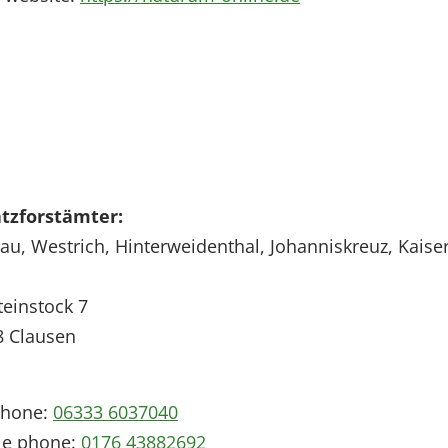
atzforstämter:
u, Westrich, Hinterweidenthal, Johanniskreuz, Kaise
einstock 7
8
Clausen
phone:
06333 6037040
le phone:
0176 43882692