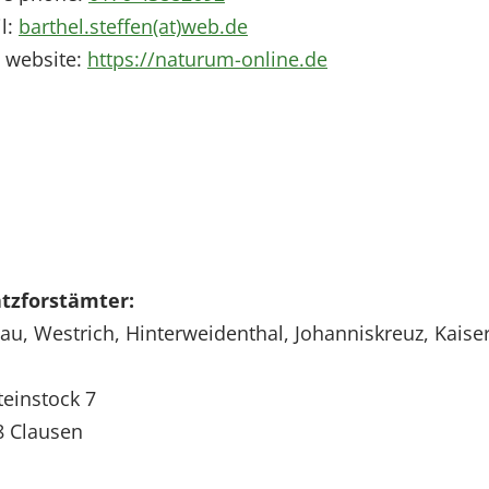
l:
barthel.steffen(at)web.de
 website:
https://naturum-online.de
atzforstämter:
u, Westrich, Hinterweidenthal, Johanniskreuz, Kaise
einstock 7
8
Clausen