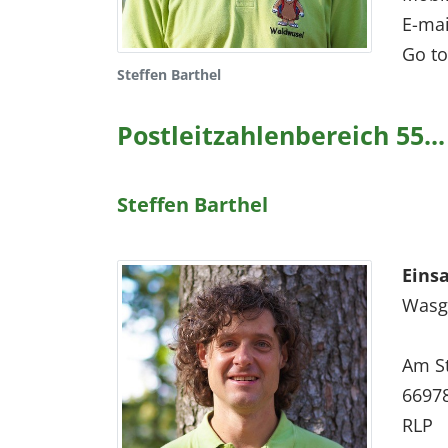
E-mai
Go to
Steffen Barthel
Postleitzahlenbereich 55...
Steffen Barthel
Eins
Wasga
Am St
6697
RLP