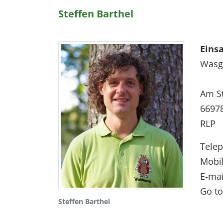
Steffen Barthel
Eins
Wasga
Am St
6697
RLP
Tele
Mobi
E-mai
Go to
Steffen Barthel