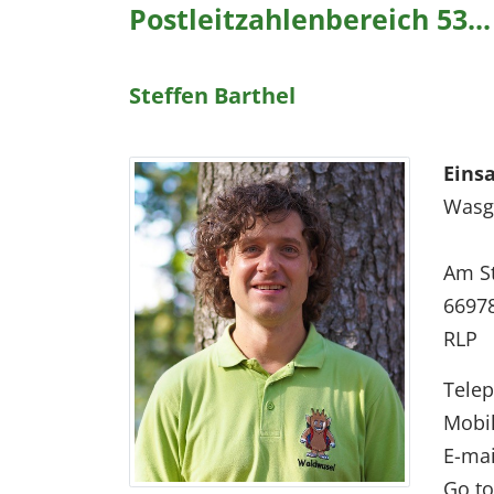
Postleitzahlenbereich 53...
Steffen Barthel
Eins
Wasga
Am St
6697
RLP
Tele
Mobi
E-mai
Go to