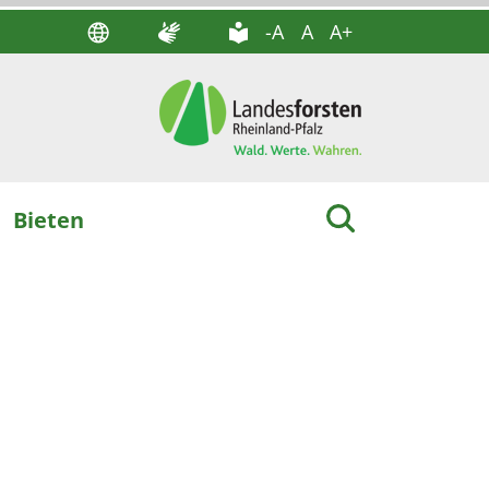
-A
A
A+
Bieten