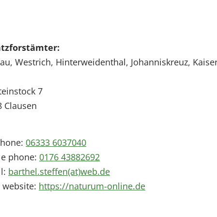
atzforstämter:
u, Westrich, Hinterweidenthal, Johanniskreuz, Kaise
einstock 7
8
Clausen
phone:
06333 6037040
le phone:
0176 43882692
l:
barthel.steffen(at)web.de
 website:
https://naturum-online.de