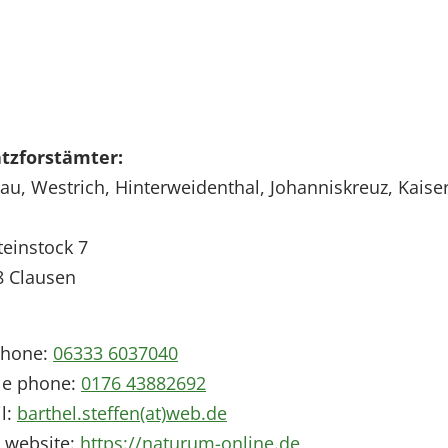
atzforstämter:
u, Westrich, Hinterweidenthal, Johanniskreuz, Kaise
einstock 7
8
Clausen
phone:
06333 6037040
le phone:
0176 43882692
l:
barthel.steffen(at)web.de
 website:
https://naturum-online.de