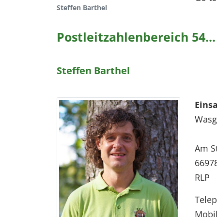
Steffen Barthel
Postleitzahlenbereich 54...
Steffen Barthel
Eins
Wasga
Am St
6697
RLP
Tele
Mobi