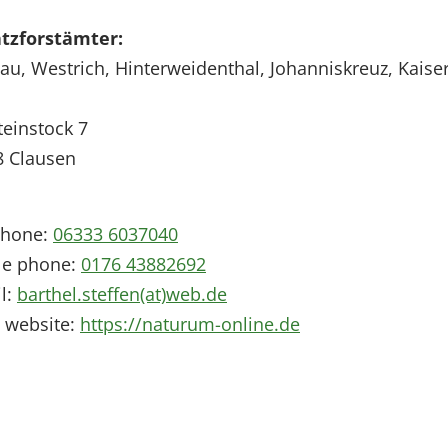
atzforstämter:
u, Westrich, Hinterweidenthal, Johanniskreuz, Kaise
einstock 7
8
Clausen
phone:
06333 6037040
le phone:
0176 43882692
l:
barthel.steffen(at)web.de
 website:
https://naturum-online.de