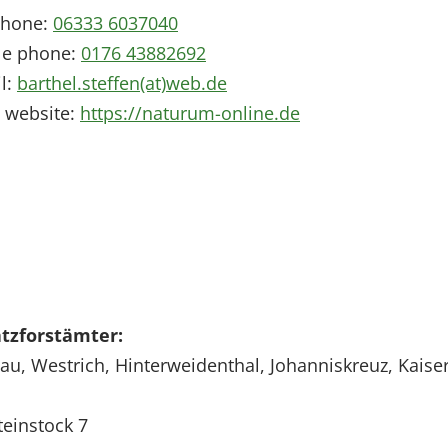
phone:
06333 6037040
le phone:
0176 43882692
l:
barthel.steffen(at)web.de
 website:
https://naturum-online.de
atzforstämter:
u, Westrich, Hinterweidenthal, Johanniskreuz, Kaise
einstock 7