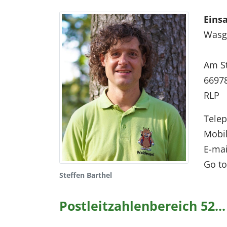
Eins
Wasga
Am St
6697
RLP
Tele
Mobi
E-mai
Go to
Steffen Barthel
Postleitzahlenbereich 52...