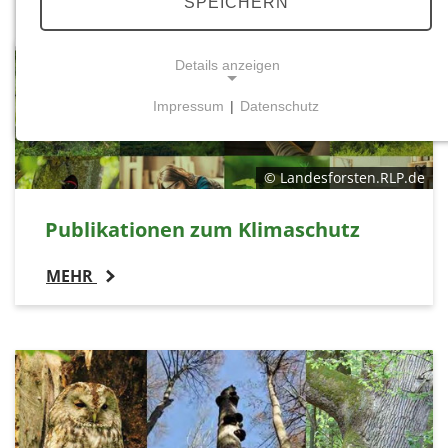
SPEICHERN
Details anzeigen
Impressum
|
Datenschutz
NOTWENDIGE COOKIES
Notwendige Cookies ermöglichen grundlegende
© Landesforsten.RLP.de
Funktionen und sind für die einwandfreie Funktion
der Website erforderlich.
Publikationen zum Klimaschutz
Einverständnis-Cookie
MEHR
Name:
cookie_consent
Zweck:
Dieser Cookie speichert die ausgewählten
Einverständnis-Optionen des Benutzers
Cookie Laufzeit: