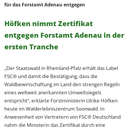
1 Jahr
für das Forstamt Adenau entgegen
Höfken nimmt Zertifikat
EXTERNE MEDIEN
Um Inhalte von Videoplattformen und Social Media
entgegen Forstamt Adenau in der
Plattformen anzeigen zu können, werden von
ersten Tranche
diesen externen Medien Cookies gesetzt.
YouTube
„Der Staatswald in Rheinland-Pfalz erhält das Label
FSC® und damit die Bestätigung, dass die
Vimeo
Waldbewirtschaftung im Land den strengen Regeln
eines weltweit anerkannten Umweltsiegels
entspricht“, erklärte Forstministerin Ulrike Höfken
heute im Walderlebniszentrum Soonwald. In
Anwesenheit von Vertretern von FSC® Deutschland
nahm die Ministerin das Zertifikat durch eine