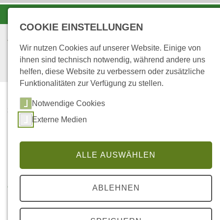
-A
A
A+
COOKIE EINSTELLUNGEN
Wir nutzen Cookies auf unserer Website. Einige von
ihnen sind technisch notwendig, während andere uns
helfen, diese Website zu verbessern oder zusätzliche
Funktionalitäten zur Verfügung zu stellen.
Notwendige Cookies
...
STARTSEITE
Externe Medien
ZERTIFIZIERUNG NACH
INTERNATIONALEM
STANDARD
ALLE AUSWÄHLEN
Zertifizierung nach
ABLEHNEN
internationalem Standard