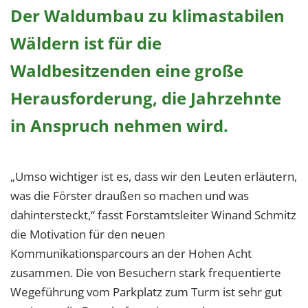
1 Jahr
Der Waldumbau zu klimastabilen
Wäldern ist für die
EXTERNE MEDIEN
Waldbesitzenden eine große
Um Inhalte von Videoplattformen und Social Media
Herausforderung, die Jahrzehnte
Plattformen anzeigen zu können, werden von
diesen externen Medien Cookies gesetzt.
in Anspruch nehmen wird.
YouTube
„Umso wichtiger ist es, dass wir den Leuten erläutern,
Vimeo
was die Förster draußen so machen und was
dahintersteckt,“ fasst Forstamtsleiter Winand Schmitz
die Motivation für den neuen
Kommunikationsparcours an der Hohen Acht
zusammen. Die von Besuchern stark frequentierte
Wegeführung vom Parkplatz zum Turm ist sehr gut