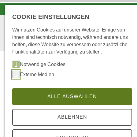
-A
A
A+
COOKIE EINSTELLUNGEN
Wir nutzen Cookies auf unserer Website. Einige von
ihnen sind technisch notwendig, während andere uns
helfen, diese Website zu verbessern oder zusätzliche
Funktionalitäten zur Verfügung zu stellen.
Notwendige Cookies
...
STARTSEITE
Externe Medien
KOMMUNIKATIONSPA
RCOURS HOHE ACHT
ALLE AUSWÄHLEN
Kommunikationsparcours
an der Hohen Acht
ABLEHNEN
anlässlich der 4. Deutschen