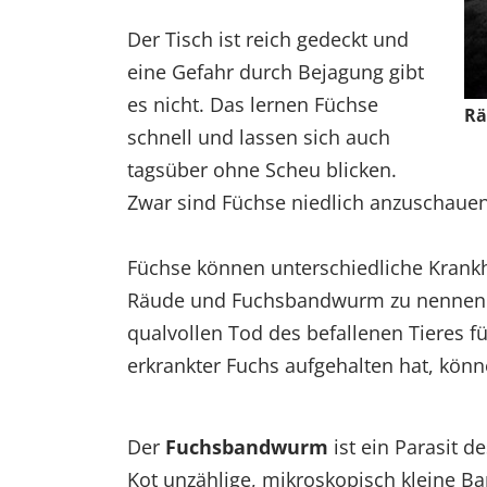
EXTERNE MEDIEN
Der Tisch ist reich gedeckt und
Um Inhalte von Videoplattformen und Social Media
eine Gefahr durch Bejagung gibt
Plattformen anzeigen zu können, werden von
es nicht. Das lernen Füchse
diesen externen Medien Cookies gesetzt.
Rä
schnell und lassen sich auch
YouTube
tagsüber ohne Scheu blicken.
Zwar sind Füchse niedlich anzuschauen,
Vimeo
Füchse können unterschiedliche Krankhei
Räude und Fuchsbandwurm zu nennen
qualvollen Tod des befallenen Tieres 
erkrankter Fuchs aufgehalten hat, könn
Der
Fuchsbandwurm
ist ein Parasit d
Kot unzählige, mikroskopisch kleine B