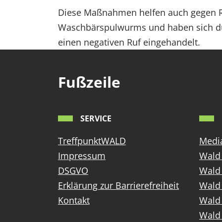
Diese Maßnahmen helfen auch gegen Ra
Waschbärspulwurms und haben sich dur
einen negativen Ruf eingehandelt.
Fußzeile
SERVICE
TreffpunktWALD
Media
Impressum
Wald 
DSGVO
Wald
Erklärung zur Barrierefreiheit
Wald 
Kontakt
Wald 
Wald 