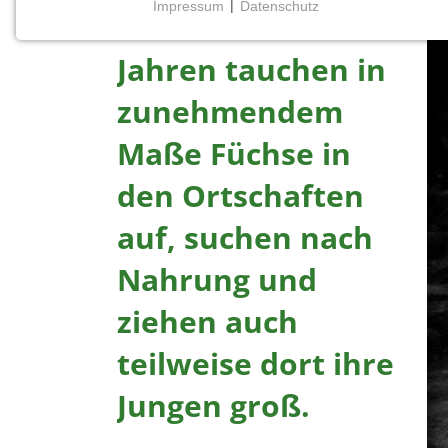
Impressum
|
Datenschutz
In den letzten
NOTWENDIGE COOKIES
Notwendige Cookies ermöglichen grundlegende
Jahren tauchen in
Funktionen und sind für die einwandfreie Funktion
zunehmendem
der Website erforderlich.
Maße Füchse in
Einverständnis-Cookie
den Ortschaften
Name:
cookie_consent
auf, suchen nach
Zweck:
Nahrung und
Dieser Cookie speichert die
ausgewählten Einverständnis-
ziehen auch
Optionen des Benutzers
Cookie
teilweise dort ihre
Laufzeit:
1 Jahr
Jungen groß.