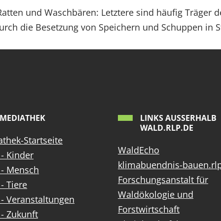
tten und Waschbären: Letztere sind häufig Träger d
ch die Besetzung von Speichern und Schuppen in St
MEDIATHEK
LINKS AUSSERHALB W
ALD.RLP.DE
thek-Startseite
WaldEcho
- Kinder
klimabuendnis-bauen.rl
 - Mensch
Forschungsanstalt für
- Tiere
Waldökologie und
- Veranstaltungen
Forstwirtschaft
- Zukunft