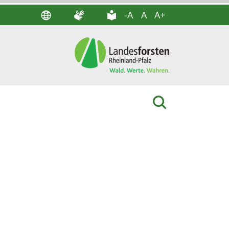
-A
A
A+