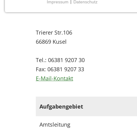
Impressum
|
Datenschutz
Forstamt Kusel
NOTWENDIGE COOKIES
Notwendige Cookies ermöglichen grundlegende
Funktionen und sind für die einwandfreie Funktion
der Website erforderlich.
Trierer Str.106
66869 Kusel
Einverständnis-Cookie
Name:
Tel.: 06381 9207 30
cookie_consent
Fax: 06381 9207 33
Zweck:
E-Mail-Kontakt
Dieser Cookie speichert die
ausgewählten Einverständnis-
Optionen des Benutzers
Aufgabengebiet
Cookie
Laufzeit:
1 Jahr
Amtsleitung