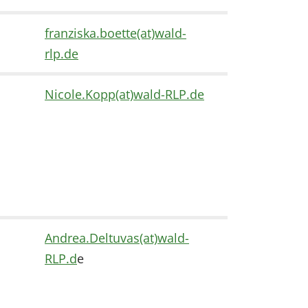
franziska.boette(at)wald-
rlp.de
Nicole.Kopp(at)wald-RLP.de
Andrea.Deltuvas(at)wald-
RLP.d
e