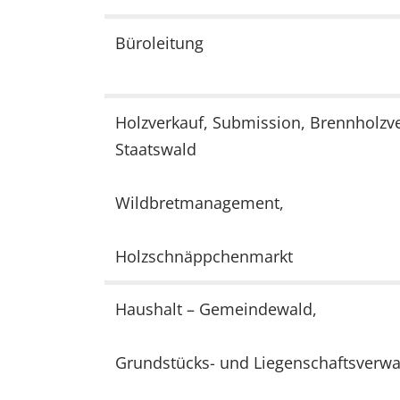
EXTERNE MEDIEN
Büroleitung
Um Inhalte von Videoplattformen und Social Media
Plattformen anzeigen zu können, werden von
diesen externen Medien Cookies gesetzt.
Holzverkauf, Submission, Brennholzve
YouTube
Staatswald
Vimeo
Wildbretmanagement,
Holzschnäppchenmarkt
Haushalt – Gemeindewald,
Grundstücks- und Liegenschaftsverwa