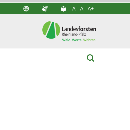
-A
A
A+