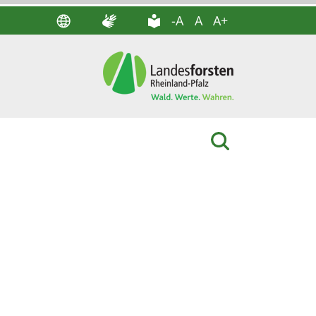
-A
A
A+