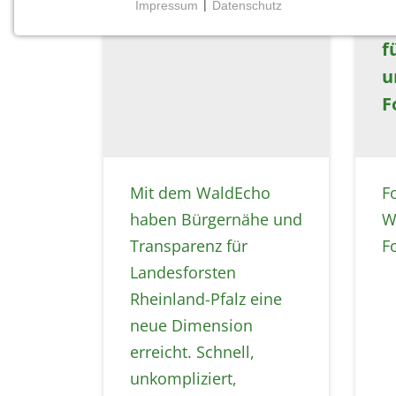
Impressum
|
Datenschutz
F
NOTWENDIGE COOKIES
f
Notwendige Cookies ermöglichen grundlegende
Funktionen und sind für die einwandfreie Funktion
u
der Website erforderlich.
F
Einverständnis-Cookie
Name:
cookie_consent
Mit dem WaldEcho
F
haben Bürgernähe und
W
Zweck:
Dieser Cookie speichert die
Transparenz für
F
ausgewählten Einverständnis-
Landesforsten
Optionen des Benutzers
Rheinland-Pfalz eine
Cookie
neue Dimension
Laufzeit:
1 Jahr
erreicht. Schnell,
unkompliziert,