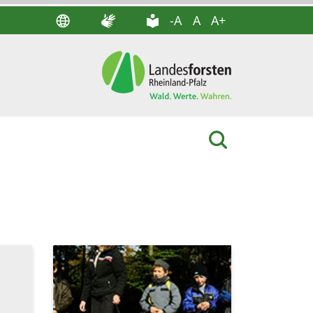
-A
A
A+