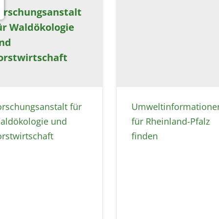
orschungsanstalt
ür Waldökologie
nd
orstwirtschaft
orschungsanstalt für
Umweltinformatione
aldökologie und
für Rheinland-Pfalz
orstwirtschaft
finden