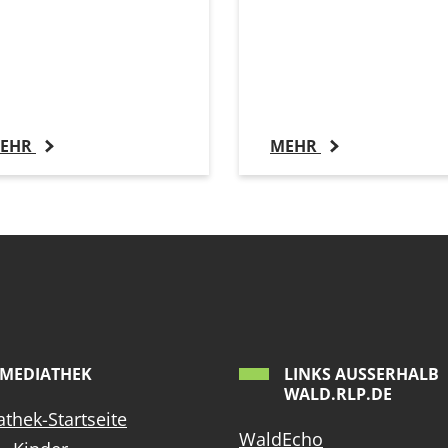
EHR
MEHR
MEDIATHEK
LINKS AUSSERHALB W
ALD.RLP.DE
thek-Startseite
WaldEcho