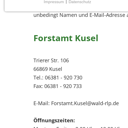
Impressum
|
Datenschutz
Haben Sie spezielle Fragen? Wir freuen
NOTWENDIGE COOKIES
unbedingt Namen und E-Mail-Adresse 
Notwendige Cookies ermöglichen grundlegende
Funktionen und sind für die einwandfreie Funktion
der Website erforderlich.
Forstamt Kusel
Einverständnis-Cookie
Name:
Trierer Str. 106
cookie_consent
66869 Kusel
Zweck:
Tel.: 06381 - 920 730
Dieser Cookie speichert die
ausgewählten Einverständnis-
Fax: 06381 - 920 733
Optionen des Benutzers
Cookie
E-Mail: Forstamt.Kusel@wald-rlp.de
Laufzeit:
1 Jahr
Öffnungszeiten: