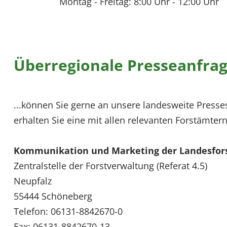
Montag - Freitag: 8:00 Uhr - 12:00 Uhr
EXTERNE MEDIEN
Um Inhalte von Videoplattformen und Social Media
Plattformen anzeigen zu können, werden von
diesen externen Medien Cookies gesetzt.
Überregionale Presseanfrag
YouTube
...können Sie gerne an unsere landesweite Presses
Vimeo
erhalten Sie eine mit allen relevanten Forstämte
Kommunikation und Marketing der Landesfo
Zentralstelle der Forstverwaltung (Referat 4.5)
Neupfalz
55444 Schöneberg
Telefon: 06131-8842670-0
Fax: 06131-8842670-13