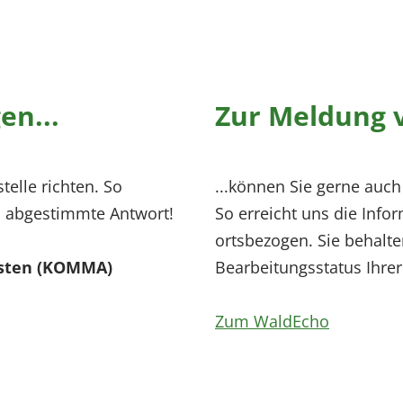
en...
Zur Meldung 
telle richten. So
...können Sie gerne auc
rn abgestimmte Antwort!
So erreicht uns die Inf
ortsbezogen. Sie behalt
rsten (KOMMA)
Bearbeitungsstatus Ihre
Zum WaldEcho