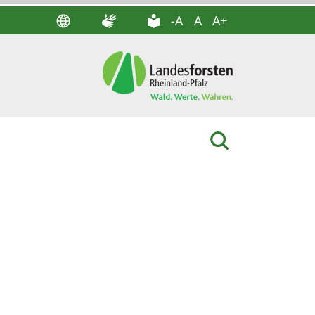
-A
A
A+