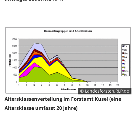
1 Jahr
EXTERNE MEDIEN
Um Inhalte von Videoplattformen und Social Media
Plattformen anzeigen zu können, werden von
diesen externen Medien Cookies gesetzt.
YouTube
Vimeo
© Landesforsten.RLP.de
Altersklassenverteilung im Forstamt Kusel (eine
Altersklasse umfasst 20 Jahre)