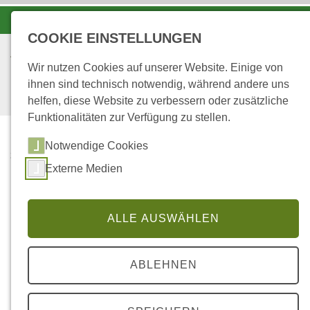
-A
A
A+
COOKIE EINSTELLUNGEN
Wir nutzen Cookies auf unserer Website. Einige von
ihnen sind technisch notwendig, während andere uns
helfen, diese Website zu verbessern oder zusätzliche
Funktionalitäten zur Verfügung zu stellen.
Notwendige Cookies
...
STARTSEITE
Externe Medien
UNSER WALD IN
ZAHLEN
ALLE AUSWÄHLEN
Unser Wald in Zahlen
ABLEHNEN
Baumartenverteilung