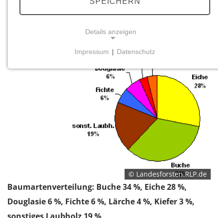
SPEICHERN
Details anzeigen
Impressum
|
Datenschutz
NOTWENDIGE COOKIES
Notwendige Cookies ermöglichen grundlegende
Funktionen und sind für die einwandfreie Funktion
der Website erforderlich.
Einverständnis-Cookie
Name:
cookie_consent
Zweck:
© Landesforsten.RLP.de
Dieser Cookie speichert die ausgewählten
Baumartenverteilung: Buche 34 %, Eiche 28 %,
Einverständnis-Optionen des Benutzers
Douglasie 6 %, Fichte 6 %, Lärche 4 %, Kiefer 3 %,
Cookie Laufzeit:
sonstiges Laubholz 19 %