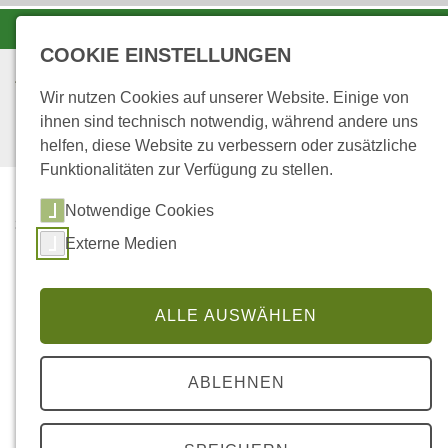
-A
A
A+
COOKIE EINSTELLUNGEN
Wir nutzen Cookies auf unserer Website. Einige von
ihnen sind technisch notwendig, während andere uns
helfen, diese Website zu verbessern oder zusätzliche
Funktionalitäten zur Verfügung zu stellen.
Notwendige Cookies
...
STARTSEITE
Externe Medien
RAUS AUS DER SCHULE
- REIN IN DEN WALD
ALLE AUSWÄHLEN
Ferienprogramme des
Forstamtes Kusel
ABLEHNEN