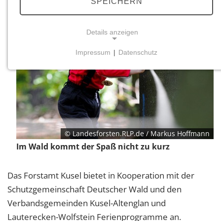
SPEICHERN
Details anzeigen
Impressum
|
Datenschutz
NOTWENDIGE COOKIES
Notwendige Cookies ermöglichen grundlegende
Funktionen und sind für die einwandfreie Funktion
der Website erforderlich.
Einverständnis-Cookie
© Landesforsten.RLP.de / Markus Hoffmann
Name:
Im Wald kommt der Spaß nicht zu kurz
cookie_consent
Zweck:
Das Forstamt Kusel bietet in Kooperation mit der
Dieser Cookie speichert die ausgewählten
Schutzgemeinschaft Deutscher Wald und den
Einverständnis-Optionen des Benutzers
Verbandsgemeinden Kusel-Altenglan und
Cookie Laufzeit:
Lauterecken-Wolfstein Ferienprogramme an.