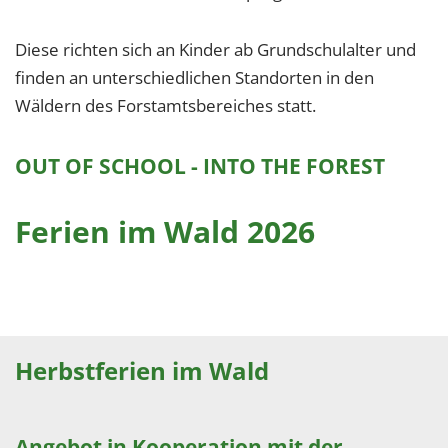
1 Jahr
Diese richten sich an Kinder ab Grundschulalter und
finden an unterschiedlichen Standorten in den
EXTERNE MEDIEN
Wäldern des Forstamtsbereiches statt.
Um Inhalte von Videoplattformen und Social Media
Plattformen anzeigen zu können, werden von
OUT OF SCHOOL - INTO THE FOREST
diesen externen Medien Cookies gesetzt.
YouTube
Ferien im Wald 2026
Vimeo
Herbstferien im Wald
Angebot in Kooperation mit der