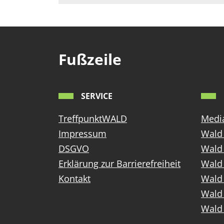
EXTERNE MEDIEN
Um Inhalte von Videoplattformen und Social Media
Plattformen anzeigen zu können, werden von
diesen externen Medien Cookies gesetzt.
Fußzeile
YouTube
SERVICE
Vimeo
TreffpunktWALD
Media
Impressum
Wald 
DSGVO
Wald
Erklärung zur Barrierefreiheit
Wald 
Kontakt
Wald 
Wald 
Wald 