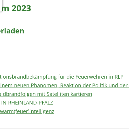
um 2023
erladen
ationsbrandbekämpfung für die Feuerwehren in RLP
nem neuen Phänomen, Reaktion der Politik und der 
dbrandfolgen mit Satelliten kartieren
IN RHEINLAND-PFALZ
hwarm(feuer)intelligenz