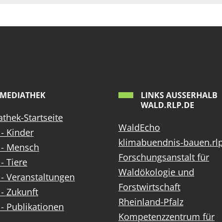
MEDIATHEK
LINKS AUSSERHALB W
ALD.RLP.DE
thek-Startseite
WaldEcho
- Kinder
klimabuendnis-bauen.rl
 - Mensch
Forschungsanstalt für
- Tiere
Waldökologie und
- Veranstaltungen
Forstwirtschaft
- Zukunft
Rheinland-Pfalz
- Publikationen
Kompetenzzentrum für