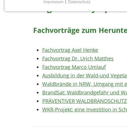
Impressum
|
Datenschutz
Binger Wald Symposi
NOTWENDIGE COOKIES
Notwendige Cookies ermöglichen grundlegende
Funktionen und sind für die einwandfreie Funktion
Fachvorträge zum Herunt
der Website erforderlich.
Einverständnis-Cookie
Fachvortrag Axel Henke
Name:
Fachvortrag Dr. Urich Matthes
cookie_consent
Fachvortrag Marco Umlauf
Zweck:
Ausbildung in der Wald-und Veget
Dieser Cookie speichert die
ausgewählten Einverständnis-
Waldbrände in NRW, Umgang mit ei
Optionen des Benutzers
BrandSat: Waldbrandgefahr und Wal
Cookie
PRÄVENTIVER WALDBRANDSCHUTZ 
Laufzeit:
WKR-Projekt: eine Investition in Sc
1 Jahr