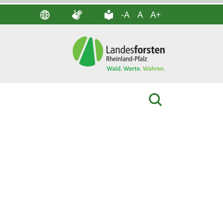
-A
A
A+