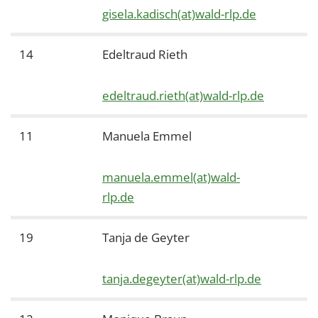
gisela.kadisch(at)wald-rlp.de
14
Edeltraud Rieth
edeltraud.rieth(at)wald-rlp.de
11
Manuela Emmel
manuela.emmel(at)wald-
rlp.de
19
Tanja de Geyter
tanja.degeyter(at)wald-rlp.de