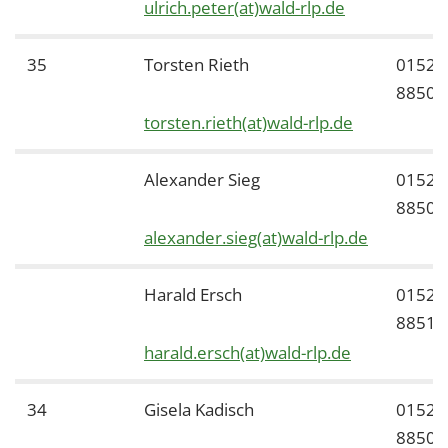
ulrich.peter(at)wald-rlp.de
35
Torsten Rieth
01522
88505
torsten.rieth(at)wald-rlp.de
Alexander Sieg
01522
88506
alexander.sieg(at)wald-rlp.de
Harald Ersch
01522
88511
harald.ersch(at)wald-rlp.de
34
Gisela Kadisch
01522
88505