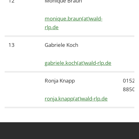
12
Monique Braun
monique.braun(at)wald-
rlp.de
13
Gabriele Koch
gabriele.koch(at)wald-rlp.de
Ronja Knapp
01522
88505
ronja.knapp(at)wald-rlp.de