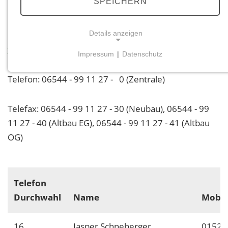
SPEICHERN
Details anzeigen
Hauptstraße 43, 55624 Rhaunen,
forstamt.idarwald(at)wald-rlp.de
Impressum
|
Datenschutz
NOTWENDIGE COOKIES
Telefon: 06544 - 99 11 27 - 0 (Zentrale)
Notwendige Cookies ermöglichen grundlegende
Funktionen und sind für die einwandfreie Funktion
der Website erforderlich.
Telefax: 06544 - 99 11 27 - 30 (Neubau), 06544 - 99
11 27 - 40 (Altbau EG), 06544 - 99 11 27 - 41 (Altbau
Einverständnis-Cookie
OG)
Name:
cookie_consent
Zweck:
Telefon
Dieser Cookie speichert die ausgewählten
Durchwahl
Name
Mobil
Einverständnis-Optionen des Benutzers
Cookie Laufzeit:
16
Jasper Schneberger
01522