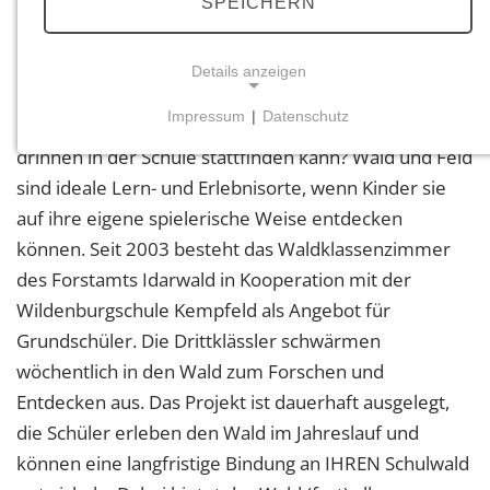
SPEICHERN
Mehr als 20 Jahre Waldklassenzimmer im Forstamt
Idarwald!
Details anzeigen
Impressum
|
Datenschutz
"Raus ins Grüne!" Wer sagt denn, dass Unterricht nur
NOTWENDIGE COOKIES
drinnen in der Schule stattfinden kann? Wald und Feld
Notwendige Cookies ermöglichen grundlegende
sind ideale Lern- und Erlebnisorte, wenn Kinder sie
Funktionen und sind für die einwandfreie Funktion
auf ihre eigene spielerische Weise entdecken
der Website erforderlich.
können. Seit 2003 besteht das Waldklassenzimmer
Einverständnis-Cookie
des Forstamts Idarwald in Kooperation mit der
Wildenburgschule Kempfeld als Angebot für
Name:
Grundschüler. Die Drittklässler schwärmen
cookie_consent
wöchentlich in den Wald zum Forschen und
Zweck:
Entdecken aus. Das Projekt ist dauerhaft ausgelegt,
Dieser Cookie speichert die ausgewählten
Einverständnis-Optionen des Benutzers
die Schüler erleben den Wald im Jahreslauf und
können eine langfristige Bindung an IHREN Schulwald
Cookie Laufzeit: