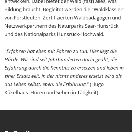
entwickeln. Dabei bietet der Wald (fast) alles, was
1 Jahr
Bildung braucht. Begleitet werden die "Waldklässler"
von Forstleuten, Zertifizierten Waldpädagogen und
EXTERNE MEDIEN
Netzwerkpartnern des Naturparks Saar-Hunsrück
Um Inhalte von Videoplattformen und Social Media
und des Nationalparks Hunsrück-Hochwald.
Plattformen anzeigen zu können, werden von
diesen externen Medien Cookies gesetzt.
"
Erfahren hat eben mit Fahren zu tun. Hier liegt die
Hürde. Wir sind seit Jahrhunderten darin geübt, die
YouTube
Erfahrung durch die Kenntnis zu ersetzen und leben in
einer Ersatzwelt, in der nichts anderes ersetzt wird als
Vimeo
das Leben selbst, eben: die Erfahrung.
“ (Hugo
Kükelhaus: Hören und Sehen in Tätigkeit)