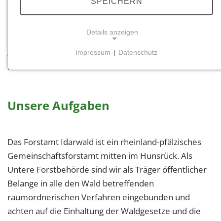
SPEICHERN
Ort betreut werden. Wir stehen Ihnen als
kompetenter Ansprechpartner mit unseren
Details anzeigen
Mitarbeiterinnen und Mitarbeitern für alle Fragen
zum Wald zur Verfügung. Nehmen Sie einfach
Impressum
|
Datenschutz
NOTWENDIGE COOKIES
Kontakt mit uns auf!
Notwendige Cookies ermöglichen grundlegende
Funktionen und sind für die einwandfreie Funktion
der Website erforderlich.
Unsere Aufgaben
Einverständnis-Cookie
Das Forstamt Idarwald ist ein rheinland-pfälzisches
Name:
cookie_consent
Gemeinschaftsforstamt mitten im Hunsrück. Als
Untere Forstbehörde sind wir als Träger öffentlicher
Zweck:
Belange in alle den Wald betreffenden
Dieser Cookie speichert die ausgewählten
Einverständnis-Optionen des Benutzers
raumordnerischen Verfahren eingebunden und
achten auf die Einhaltung der Waldgesetze und die
Cookie Laufzeit: