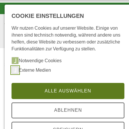
-A
A
A+
COOKIE EINSTELLUNGEN
Wir nutzen Cookies auf unserer Website. Einige von
ihnen sind technisch notwendig, während andere uns
helfen, diese Website zu verbessern oder zusätzliche
Funktionalitäten zur Verfügung zu stellen.
Notwendige Cookies
...
STARTSEITE
WIR
Externe Medien
Ihre Ansprechpartnerinnen
ALLE AUSWÄHLEN
und Ansprechpartner
ABLEHNEN
Die Forstamtsfläche teilt sich in 11 Forstreviere auf,
die jeweils von einem Förster oder einer Försterin vor