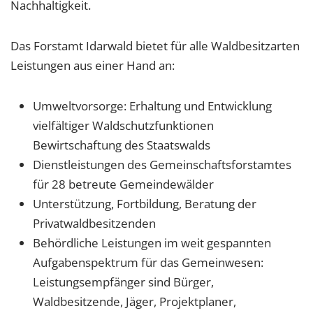
1 Jahr
Nachhaltigkeit.
Das Forstamt Idarwald bietet für alle Waldbesitzarten
EXTERNE MEDIEN
Leistungen aus einer Hand an:
Um Inhalte von Videoplattformen und Social Media
Plattformen anzeigen zu können, werden von
Umweltvorsorge: Erhaltung und Entwicklung
diesen externen Medien Cookies gesetzt.
vielfältiger Waldschutzfunktionen
Bewirtschaftung des Staatswalds
YouTube
Dienstleistungen des Gemeinschaftsforstamtes
für 28 betreute Gemeindewälder
Vimeo
Unterstützung, Fortbildung, Beratung der
Privatwaldbesitzenden
Behördliche Leistungen im weit gespannten
Aufgabenspektrum für das Gemeinwesen:
Leistungsempfänger sind Bürger,
Waldbesitzende, Jäger, Projektplaner,