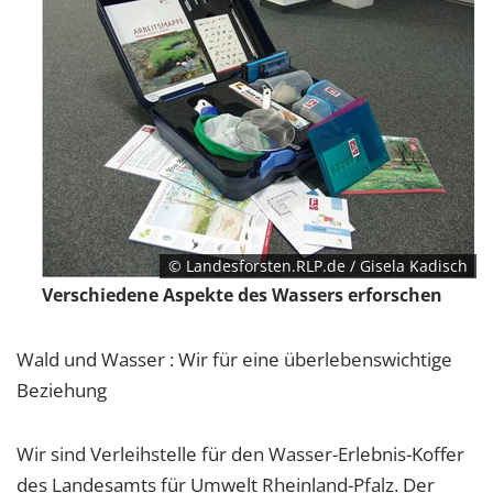
1 Jahr
EXTERNE MEDIEN
Um Inhalte von Videoplattformen und Social Media
Plattformen anzeigen zu können, werden von
diesen externen Medien Cookies gesetzt.
YouTube
© Landesforsten.RLP.de / Gisela Kadisch
Verschiedene Aspekte des Wassers erforschen
Vimeo
Wald und Wasser : Wir für eine überlebenswichtige
Beziehung
Wir sind Verleihstelle für den Wasser-Erlebnis-Koffer
des Landesamts für Umwelt Rheinland-Pfalz. Der