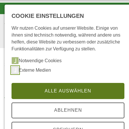
-A
A
A+
COOKIE EINSTELLUNGEN
Wir nutzen Cookies auf unserer Website. Einige von
ihnen sind technisch notwendig, während andere uns
helfen, diese Website zu verbessern oder zusätzliche
Funktionalitäten zur Verfügung zu stellen.
Notwendige Cookies
...
STARTSEITE
Externe Medien
WASSERERLEBNISKOFF
ER
ALLE AUSWÄHLEN
Wasser-Erlebnis-Koffer bei
uns
ABLEHNEN