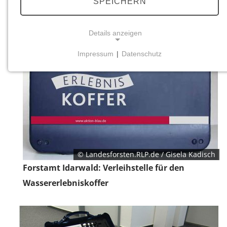
SPEICHERN
Details anzeigen
Impressum
|
Datenschutz
NOTWENDIGE COOKIES
Notwendige Cookies ermöglichen grundlegende
Funktionen und sind für die einwandfreie Funktion
der Website erforderlich.
Einverständnis-Cookie
Name:
© Landesforsten.RLP.de / Gisela Kadisch
cookie_consent
Forstamt Idarwald: Verleihstelle für den
Zweck:
Wassererlebniskoffer
Dieser Cookie speichert die ausgewählten
Einverständnis-Optionen des Benutzers
Cookie Laufzeit: