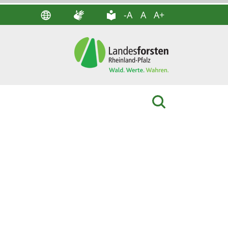
-A
A
A+