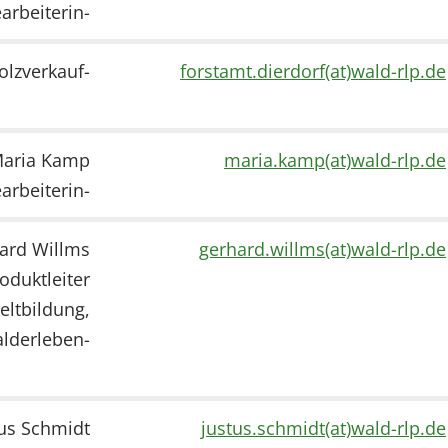
arbeiterin-
olzverkauf-
forstamt.dierdorf(at)wald-rlp.de
aria Kamp
maria.kamp(at)wald-rlp.de
arbeiterin-
ard Willms
gerhard.willms(at)wald-rlp.de
oduktleiter
ltbildung,
lderleben-
tus Schmidt
justus.schmidt(at)wald-rlp.de