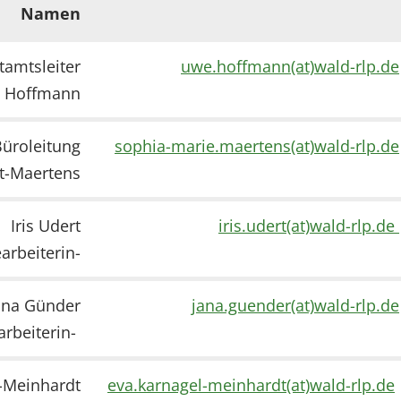
Namen
tamtsleiter
uwe.hoffmann(at)wald-rlp.de
 Hoffmann
üroleitung
sophia-marie.maertens(at)wald-rlp.de
t-Maertens
Iris Udert
iris.udert(at)wald-rlp.de
arbeiterin-
ana Günder
jana.guender(at)wald-rlp.de
arbeiterin-
-Meinhardt
eva.karnagel-meinhardt(at)wald-rlp.de