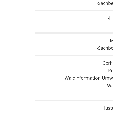
-Sachbe
-H
M
-Sachbe
Gerh
-Pr
Waldinformation,Umwe
Wa
Jus