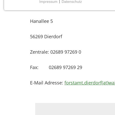
Impressum
|
Datenschutz
Forstamt Dierdorf
NOTWENDIGE COOKIES
Notwendige Cookies ermöglichen grundlegende
Funktionen und sind für die einwandfreie Funktion
Hanallee 5
der Website erforderlich.
56269 Dierdorf
Einverständnis-Cookie
Name:
Zentrale: 02689 97269 0
cookie_consent
Zweck:
Fax: 02689 97269 29
Dieser Cookie speichert die
ausgewählten Einverständnis-
Optionen des Benutzers
E-Mail Adresse:
forstamt.dierdorf(at)wa
Cookie
Laufzeit:
1 Jahr