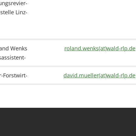
ungsrevier-
telle Linz-
and Wenks
roland.wenks(at)wald-rlp.de
sassistent-
-Forstwirt-
david.mueller(at)wald-rlp.de