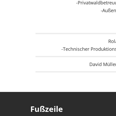
-Privatwaldbetreu
-Außens
Rol
-Technischer Produktion
David Müller
Fußzeile