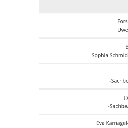
EXTERNE MEDIEN
Um Inhalte von Videoplattformen und Social Media
Fors
Plattformen anzeigen zu können, werden von
Uwe
diesen externen Medien Cookies gesetzt.
YouTube
B
Sophia Schmid
Vimeo
-Sachbe
J
-Sachbe
Eva Karnagel