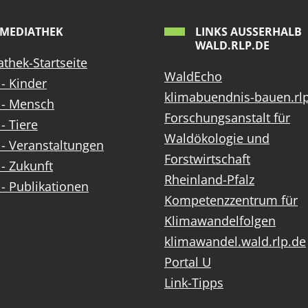
MEDIATHEK
LINKS AUSSERHALB W
ALD.RLP.DE
thek-Startseite
WaldEcho
- Kinder
klimabuendnis-bauen.rl
 - Mensch
Forschungsanstalt für
- Tiere
Waldökologie und
- Veranstaltungen
Forstwirtschaft
- Zukunft
Rheinland-Pfalz
- Publikationen
Kompetenzzentrum für
Klimawandelfolgen
klimawandel.wald.rlp.de
Portal U
Link-Tipps