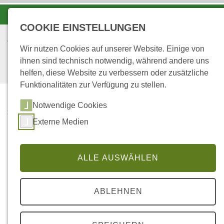
-A
A
A+
COOKIE EINSTELLUNGEN
Wir nutzen Cookies auf unserer Website. Einige von
ihnen sind technisch notwendig, während andere uns
helfen, diese Website zu verbessern oder zusätzliche
Funktionalitäten zur Verfügung zu stellen.
Notwendige Cookies
...
STARTSEITE
Externe Medien
FORSTREVIER URBACH
Das Forstrevier Urbach
ALLE AUSWÄHLEN
ABLEHNEN
Die beiden kommunalen
Forstbetriebe Gemeinde Urbach