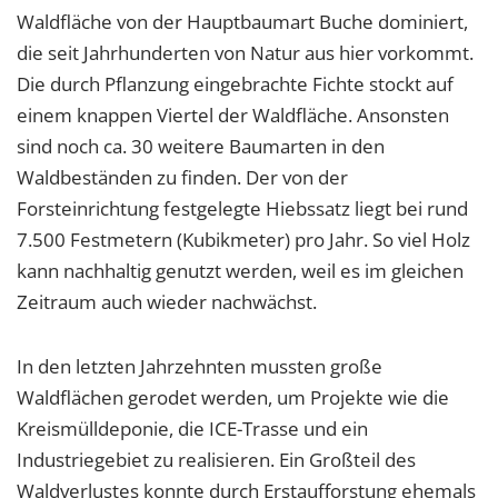
1 Jahr
Waldfläche von der Hauptbaumart Buche dominiert,
die seit Jahrhunderten von Natur aus hier vorkommt.
Die durch Pflanzung eingebrachte Fichte stockt auf
EXTERNE MEDIEN
einem knappen Viertel der Waldfläche. Ansonsten
Um Inhalte von Videoplattformen und Social Media
sind noch ca. 30 weitere Baumarten in den
Plattformen anzeigen zu können, werden von
Waldbeständen zu finden. Der von der
diesen externen Medien Cookies gesetzt.
Forsteinrichtung festgelegte Hiebssatz liegt bei rund
YouTube
7.500 Festmetern (Kubikmeter) pro Jahr. So viel Holz
kann nachhaltig genutzt werden, weil es im gleichen
Zeitraum auch wieder nachwächst.
Vimeo
In den letzten Jahrzehnten mussten große
Waldflächen gerodet werden, um Projekte wie die
Kreismülldeponie, die ICE-Trasse und ein
Industriegebiet zu realisieren. Ein Großteil des
Waldverlustes konnte durch Erstaufforstung ehemals