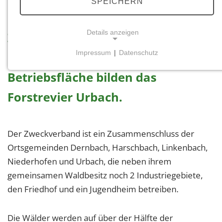
SPEICHERN
mit ca. 30 ha und der
Details anzeigen
Zweckverband Kirchspiel Urbach
Impressum
|
Datenschutz
mit 955 ha forstlicher
NOTWENDIGE COOKIES
Betriebsfläche bilden das
Notwendige Cookies ermöglichen grundlegende
Funktionen und sind für die einwandfreie Funktion
Forstrevier Urbach.
der Website erforderlich.
Einverständnis-Cookie
Der Zweckverband ist ein Zusammenschluss der
Name:
Ortsgemeinden Dernbach, Harschbach, Linkenbach,
cookie_consent
Niederhofen und Urbach, die neben ihrem
Zweck:
gemeinsamen Waldbesitz noch 2 Industriegebiete,
Dieser Cookie speichert die ausgewählten
den Friedhof und ein Jugendheim betreiben.
Einverständnis-Optionen des Benutzers
Cookie Laufzeit:
Die Wälder werden auf über der Hälfte der