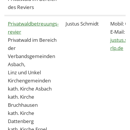
des Reviers
Privatwaldbetreuungs-
Justus Schmidt
Mobil: 
revier
E-Mail:
Privatwald im Bereich
justus.s
der
rlp.de
Verbandsgemeinden
Asbach,
Linz und Unkel
Kirchengemeinden
kath. Kirche Asbach
kath. Kirche
Bruchhausen
kath. Kirche
Dattenberg
kath. Kirche Erpel