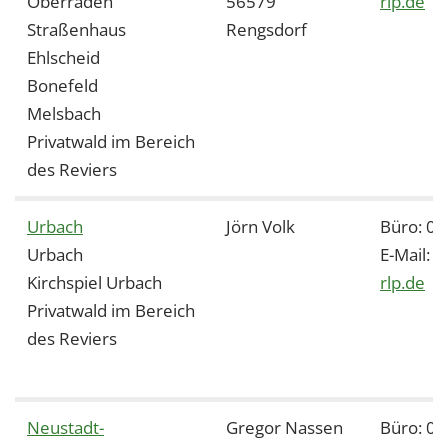
Oberraden
56579
rlp.de
Straßenhaus
Rengsdorf
Ehlscheid
Bonefeld
Melsbach
Privatwald im Bereich
des Reviers
Urbach
Jörn Volk
Büro: 0
Urbach
E-Mail:
j
Kirchspiel Urbach
rlp.de
Privatwald im Bereich
des Reviers
Neustadt-
Gregor Nassen
Büro: 0