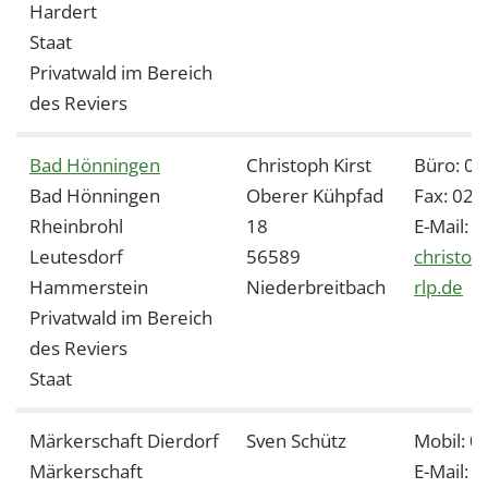
1 Jahr
Hardert
Staat
Privatwald im Bereich
EXTERNE MEDIEN
des Reviers
Um Inhalte von Videoplattformen und Social Media
Plattformen anzeigen zu können, werden von
Bad Hönningen
Christoph Kirst
Büro: 0
diesen externen Medien Cookies gesetzt.
Bad Hönningen
Oberer Kühpfad
Fax: 02
Rheinbrohl
18
E-Mail:
YouTube
Leutesdorf
56589
christoph
Hammerstein
Niederbreitbach
rlp.de
Vimeo
Privatwald im Bereich
des Reviers
Staat
Märkerschaft Dierdorf
Sven Schütz
Mobil: 
Märkerschaft
E-Mail: