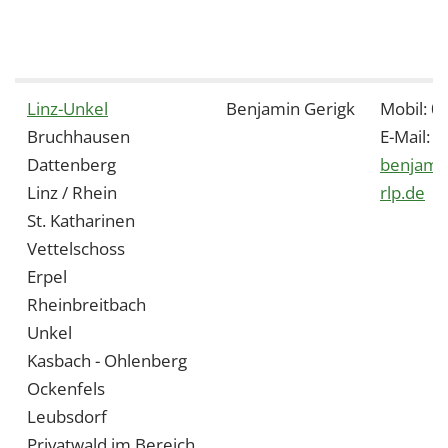
Linz-Unkel
Benjamin Gerigk
Mobil: 
Bruchhausen
E-Mail:
Dattenberg
benjamin
Linz / Rhein
rlp.de
St. Katharinen
Vettelschoss
Erpel
Rheinbreitbach
Unkel
Kasbach - Ohlenberg
Ockenfels
Leubsdorf
Privatwald im Bereich