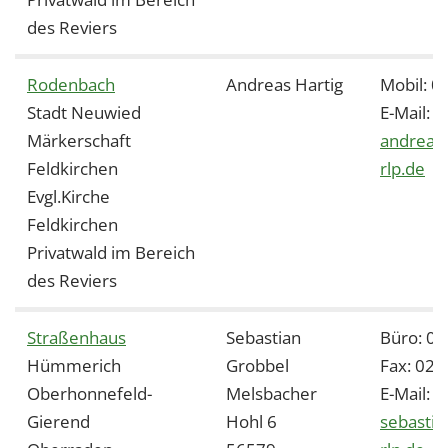
des Reviers
Rodenbach
Andreas Hartig
Mobil: 0
Stadt Neuwied
E-Mail:
Märkerschaft
andreas.
Feldkirchen
rlp.de
Evgl.Kirche
Feldkirchen
Privatwald im Bereich
des Reviers
Straßenhaus
Sebastian
Büro: 0
Hümmerich
Grobbel
Fax: 02
Oberhonnefeld-
Melsbacher
E-Mail:
Gierend
Hohl 6
sebastia