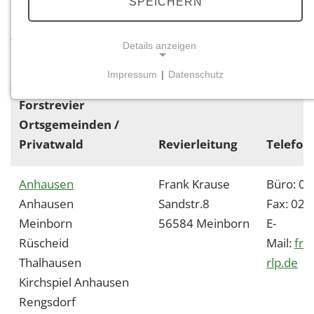
SPEICHERN
Klicken Sie auf den Reviernamen
für weitere Informationen!
Details anzeigen
Impressum
|
Datenschutz
NOTWENDIGE COOKIES
Forstrevier
Notwendige Cookies ermöglichen grundlegende
Ortsgemeinden /
Funktionen und sind für die einwandfreie Funktion
der Website erforderlich.
Privatwald
Revierleitung
Telefon
Einverständnis-Cookie
Anhausen
Frank Krause
Büro: 0
Anhausen
Sandstr.8
Fax: 02
Name:
cookie_consent
Meinborn
56584 Meinborn
E-
Rüscheid
Mail:
fra
Zweck:
Dieser Cookie speichert die ausgewählten
Thalhausen
rlp.de
Einverständnis-Optionen des Benutzers
Kirchspiel Anhausen
Rengsdorf
Cookie Laufzeit: