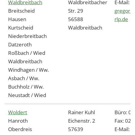
Waldbreitbach
Waldbreitbacher
E-Mail:
Breitscheid
Str. 29
gregor.n
Hausen
56588
rlp.de
Kurtscheid
Waldbreitbach
Niederbreitbach
Datzeroth
Roßbach / Wied
Waldbreitbach
Windhagen / Ww.
Asbach / Ww.
Buchholz / Ww.
Neustadt / Wied
Woldert
Rainer Kuhl
Büro: 0
Hanroth
Eichenstr. 2
Fax: 02
Oberdreis
57639
E-Mail:
r