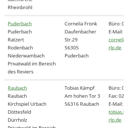
Rheinbrohl
Puderbach
Cornelia Fronk
Büro: 0
Puderbach
Daufenbacher
E-Mail:
Ratzert
Str.29
cornelia
Rodenbach
56305
rlp.de
Niederwambach
Puderbach
Privatwald im Bereich
des Reviers
Raubach
Tobias Kämpf
Büro: 0
Raubach
Am hohen Tor 3
Fax: 02
Kirchspiel Urbach
56316 Raubach
E-Mail:
Döttesfeld
tobias.k
Dürrholz
rlp.de
Privatwald im Bereich