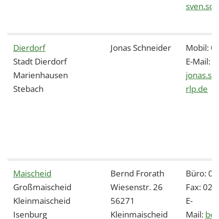
sven.sch
Dierdorf
Jonas Schneider
Mobil: 
Stadt Dierdorf
E-Mail:
Marienhausen
jonas.sc
Stebach
rlp.de
Maischeid
Bernd Frorath
Büro: 0
Großmaischeid
Wiesenstr. 26
Fax: 02
Kleinmaischeid
56271
E-
Isenburg
Kleinmaischeid
Mail:
ber