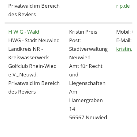
Privatwald im Bereich
rlp.de
des Reviers
H W G - Wald
Kristin Preis
Mobil: 
HWG - Stadt Neuwied
Post:
E-Mail:
m
Landkreis NR -
Stadtverwaltung
kristin.p
Kreiswasserwerk
Neuwied
Golfclub Rhein-Wied
Amt für Recht
e.V.,.Neuwd.
und
Privatwald im Bereich
Liegenschaften
des Reviers
Am
Hamergraben
14
56567 Neuwied