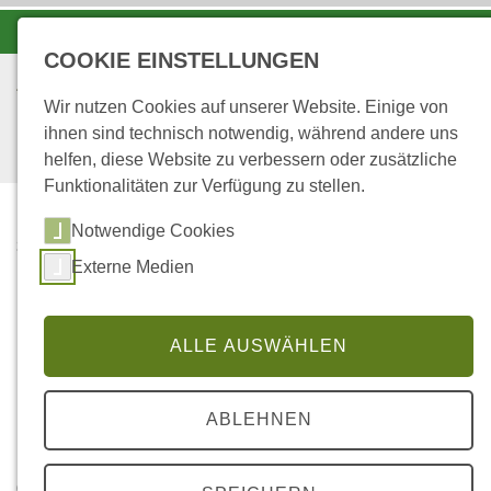
-A
A
A+
COOKIE EINSTELLUNGEN
Wir nutzen Cookies auf unserer Website. Einige von
ihnen sind technisch notwendig, während andere uns
helfen, diese Website zu verbessern oder zusätzliche
Funktionalitäten zur Verfügung zu stellen.
Notwendige Cookies
...
STARTSEITE
Externe Medien
HINWEISE ZUM
DATENSCHUTZ BEI
FACEBOOK
ALLE AUSWÄHLEN
Datenschutzerklärung
ABLEHNEN
(Stand: 11.12.2017)