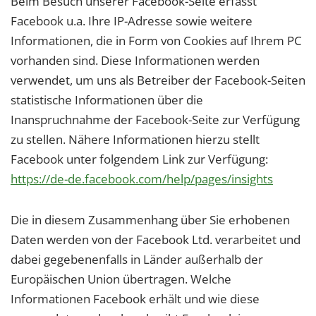
Beim Besuch unserer Facebook-Seite erfasst
1 Jahr
Facebook u.a. Ihre IP-Adresse sowie weitere
Informationen, die in Form von Cookies auf Ihrem PC
vorhanden sind. Diese Informationen werden
EXTERNE MEDIEN
verwendet, um uns als Betreiber der Facebook-Seiten
Um Inhalte von Videoplattformen und Social Media
Plattformen anzeigen zu können, werden von
statistische Informationen über die
diesen externen Medien Cookies gesetzt.
Inanspruchnahme der Facebook-Seite zur Verfügung
zu stellen. Nähere Informationen hierzu stellt
YouTube
Facebook unter folgendem Link zur Verfügung:
https://de-de.facebook.com/help/pages/insights
Vimeo
Die in diesem Zusammenhang über Sie erhobenen
Daten werden von der Facebook Ltd. verarbeitet und
dabei gegebenenfalls in Länder außerhalb der
Europäischen Union übertragen. Welche
Informationen Facebook erhält und wie diese