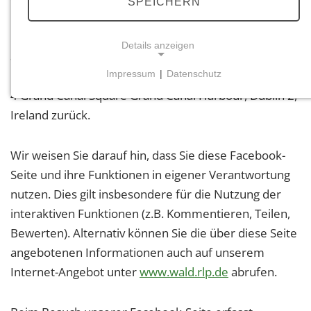
SPEICHERN
Landesforsten Rheinland-Pfalz greift für den hier
Details anzeigen
angebotenen Informationsdienst auf die technische
Impressum
|
Datenschutz
Plattform und die Dienste der Facebook Ireland Ltd.,
NOTWENDIGE COOKIES
4 Grand Canal Square Grand Canal Harbour, Dublin 2,
Notwendige Cookies ermöglichen grundlegende
Ireland zurück.
Funktionen und sind für die einwandfreie Funktion
der Website erforderlich.
Wir weisen Sie darauf hin, dass Sie diese Facebook-
Seite und ihre Funktionen in eigener Verantwortung
Einverständnis-Cookie
nutzen. Dies gilt insbesondere für die Nutzung der
Name:
interaktiven Funktionen (z.B. Kommentieren, Teilen,
cookie_consent
Bewerten). Alternativ können Sie die über diese Seite
Zweck:
angebotenen Informationen auch auf unserem
Dieser Cookie speichert die ausgewählten
Internet-Angebot unter
www.wald.rlp.de
abrufen.
Einverständnis-Optionen des Benutzers
Cookie Laufzeit: