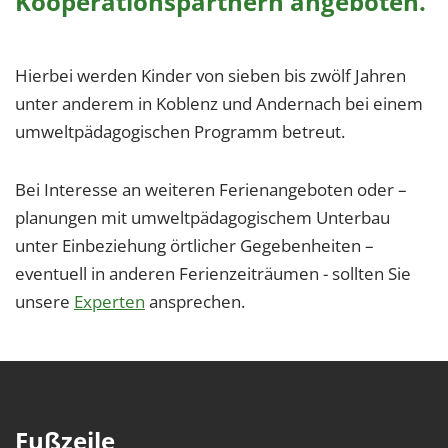
Kooperationspartnern angeboten.
1 Jahr
Hierbei werden Kinder von sieben bis zwölf Jahren
EXTERNE MEDIEN
unter anderem in Koblenz und Andernach bei einem
Um Inhalte von Videoplattformen und Social Media
umweltpädagogischen Programm betreut.
Plattformen anzeigen zu können, werden von
diesen externen Medien Cookies gesetzt.
Bei Interesse an weiteren Ferienangeboten oder –
YouTube
planungen mit umweltpädagogischem Unterbau
unter Einbeziehung örtlicher Gegebenheiten –
Vimeo
eventuell in anderen Ferienzeiträumen - sollten Sie
unsere
Experten
ansprechen.
Fußzeile