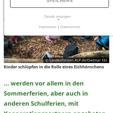
SPEICHERN
Details anzeigen
Impressum
|
Datenschutz
NOTWENDIGE COOKIES
Notwendige Cookies ermöglichen grundlegende
Funktionen und sind für die einwandfreie Funktion
der Website erforderlich.
© Landesforsten.RLP.de/Dietmar Ebi
Einverständnis-Cookie
Kinder schlüpfen in die Rolle eines Eichhörnchens
Name:
cookie_consent
... werden vor allem in den
Zweck:
Sommerferien, aber auch in
Dieser Cookie speichert die ausgewählten
Einverständnis-Optionen des Benutzers
anderen Schulferien, mit
Cookie Laufzeit: