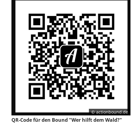
1 Jahr
EXTERNE MEDIEN
Um Inhalte von Videoplattformen und Social Media
Plattformen anzeigen zu können, werden von
diesen externen Medien Cookies gesetzt.
YouTube
Vimeo
© actionbound.de
QR-Code für den Bound "Wer hilft dem Wald?"