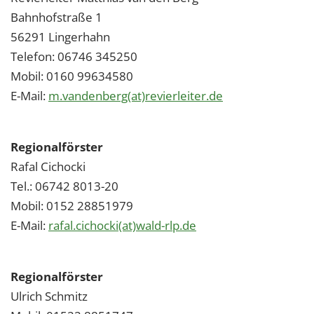
Bahnhofstraße 1
56291 Lingerhahn
Telefon: 06746 345250
Mobil: 0160 99634580
E-Mail:
m.vandenberg(at)revierleiter.de
Regionalförster
Rafal Cichocki
Tel.: 06742 8013-20
Mobil: 0152 28851979
E-Mail:
rafal.cichocki(at)wald-rlp.de
Regionalförster
Ulrich Schmitz