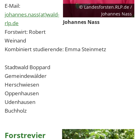
E-Mail:
© Landesforsten.RLP.de /
johannes.nass(at)wald-
Johannes Nass
Johannes Nass
rlp.de
Forstwirt: Robert
Weinand
Kombiniert studierende: Emma Steinmetz
Stadtwald Boppard
Gemeindewälder
Herschwiesen
Oppenhausen
Udenhausen
Buchholz
Forstrevier