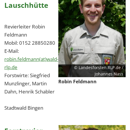
Lauschhütte
Revierleiter Robin
Feldmann
Mobil: 0152 28850280
E-Mail:
robin.feldmann(at)wald-
rlp.de
© Landesforsten.RLP.de /
Johannes Nass
Forstwirte: Siegfried
Robin Feldmann
Munzlinger, Martin
Dahn, Henrik Schabler
Stadtwald Bingen