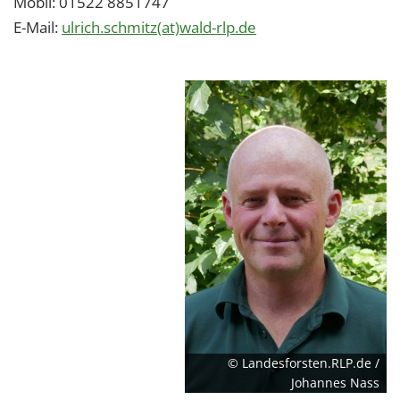
Mobil: 01522 8851747
E-Mail:
ulrich.schmitz(at)wald-rlp.de
© Landesforsten.RLP.de /
Johannes Nass