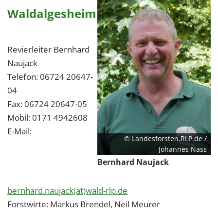
Waldalgesheim
Revierleiter Bernhard
Naujack
Telefon: 06724 20647-
04
Fax: 06724 20647-05
Mobil: 0171 4942608
E-Mail:
© Landesforsten.RLP.de /
Johannes Nass
Bernhard Naujack
bernhard.naujack(at)wald-rlp.de
Forstwirte: Markus Brendel, Neil Meurer