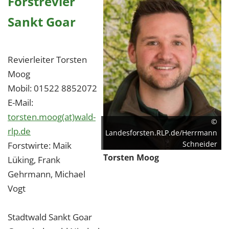
Forstrevier
Sankt Goar
Revierleiter Torsten
Moog
Mobil: 01522 8852072
E-Mail:
torsten.moog(at)wald-
©
rlp.de
Landesforsten.RLP.de/Herrmann
Schneider
Forstwirte: Maik
Torsten Moog
Lüking, Frank
Gehrmann, Michael
Vogt
Stadtwald Sankt Goar