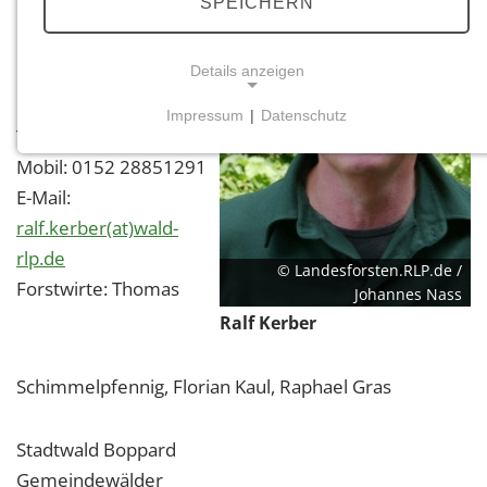
SPEICHERN
Details anzeigen
Revierleiter Ralf Kerber
Impressum
|
Datenschutz
Telefon: 06742 81761
NOTWENDIGE COOKIES
Mobil: 0152 28851291
Notwendige Cookies ermöglichen grundlegende
Funktionen und sind für die einwandfreie Funktion
E-Mail:
der Website erforderlich.
ralf.kerber(at)wald-
rlp.de
© Landesforsten.RLP.de /
Einverständnis-Cookie
Forstwirte: Thomas
Johannes Nass
Name:
Ralf Kerber
cookie_consent
Zweck:
Schimmelpfennig, Florian Kaul, Raphael Gras
Dieser Cookie speichert die ausgewählten
Einverständnis-Optionen des Benutzers
Stadtwald Boppard
Cookie Laufzeit:
Gemeindewälder