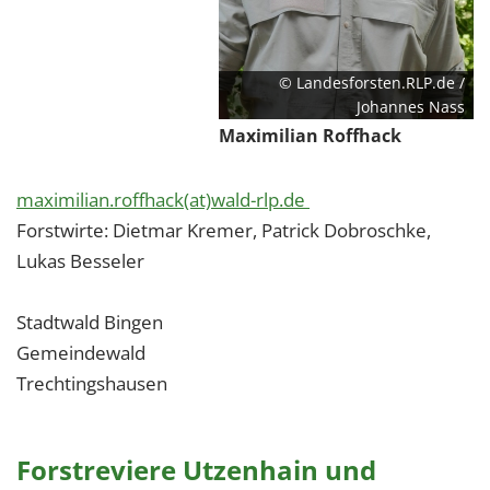
© Landesforsten.RLP.de /
Johannes Nass
Maximilian Roffhack
maximilian.roffhack(at)wald-rlp.de
Forstwirte: Dietmar Kremer, Patrick Dobroschke,
Lukas Besseler
Stadtwald Bingen
Gemeindewald
Trechtingshausen
Forstreviere Utzenhain und