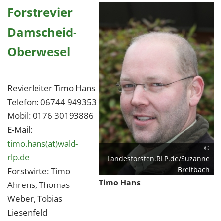
Forstrevier
Damscheid-
Oberwesel
Revierleiter Timo Hans
Telefon: 06744 949353
Mobil: 0176 30193886
E-Mail:
timo.hans(at)wald-
©
rlp.de
Landesforsten.RLP.de/Suzanne
Breitbach
Forstwirte: Timo
Timo Hans
Ahrens, Thomas
Weber, Tobias
Liesenfeld