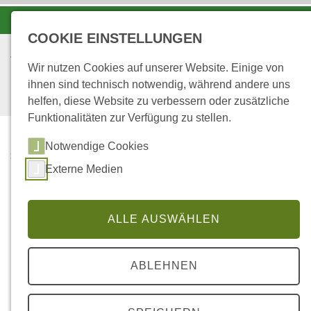
-A
A
A+
COOKIE EINSTELLUNGEN
Wir nutzen Cookies auf unserer Website. Einige von
ihnen sind technisch notwendig, während andere uns
helfen, diese Website zu verbessern oder zusätzliche
Funktionalitäten zur Verfügung zu stellen.
Notwendige Cookies
...
STARTSEITE
Externe Medien
... IN DEN REVIEREN
... in den Revieren
ALLE AUSWÄHLEN
ABLEHNEN
Forstrevier
Boppard I