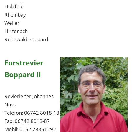
1 Jahr
Holzfeld
Rheinbay
Weiler
EXTERNE MEDIEN
Hirzenach
Um Inhalte von Videoplattformen und Social Media
Ruhewald Boppard
Plattformen anzeigen zu können, werden von
diesen externen Medien Cookies gesetzt.
Forstrevier
YouTube
Boppard II
Vimeo
Revierleiter Johannes
Nass
Telefon: 06742 8018-18
Fax: 06742 8018-87
Mobil: 0152 28851292