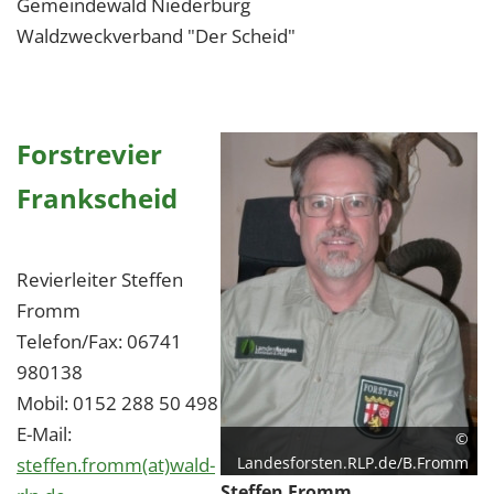
Gemeindewald Niederburg
Waldzweckverband "Der Scheid"
Forstrevier
Frankscheid
Revierleiter Steffen
Fromm
Telefon/Fax: 06741
980138
Mobil: 0152 288 50 498
E-Mail:
©
steffen.fromm(at)wald-
Landesforsten.RLP.de/B.Fromm
Steffen Fromm