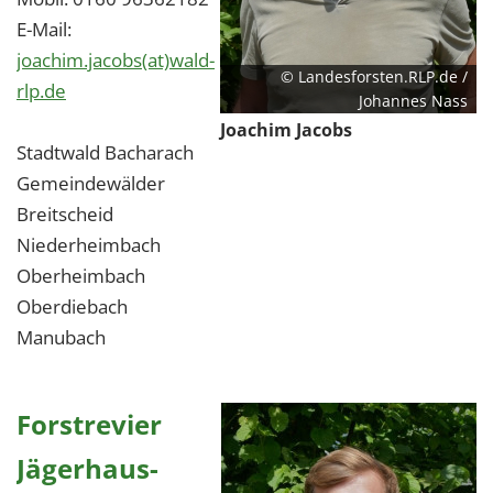
E-Mail:
joachim.jacobs(at)wald-
© Landesforsten.RLP.de /
rlp.de
Johannes Nass
Joachim Jacobs
Stadtwald Bacharach
Gemeindewälder
Breitscheid
Niederheimbach
Oberheimbach
Oberdiebach
Manubach
Forstrevier
Jägerhaus-