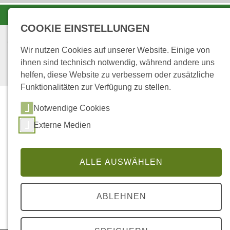
-A
A
A+
COOKIE EINSTELLUNGEN
Wir nutzen Cookies auf unserer Website. Einige von
ihnen sind technisch notwendig, während andere uns
helfen, diese Website zu verbessern oder zusätzliche
Funktionalitäten zur Verfügung zu stellen.
Notwendige Cookies
...
STARTSEITE
Externe Medien
HOLZKOHLE -
KÖHLERVEREIN
ALLE AUSWÄHLEN
Historische Waldnutzung -
Köhlerverein Boppard
ABLEHNEN