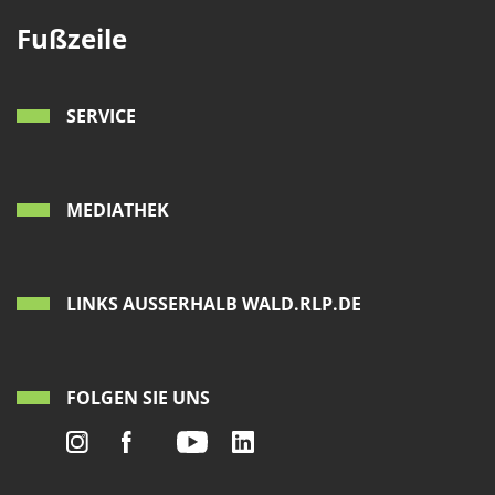
1 Jahr
Fußzeile
EXTERNE MEDIEN
SERVICE
Um Inhalte von Videoplattformen und Social Media
Plattformen anzeigen zu können, werden von
diesen externen Medien Cookies gesetzt.
MEDIATHEK
YouTube
Vimeo
LINKS AUSSERHALB WALD.RLP.DE
FOLGEN SIE UNS