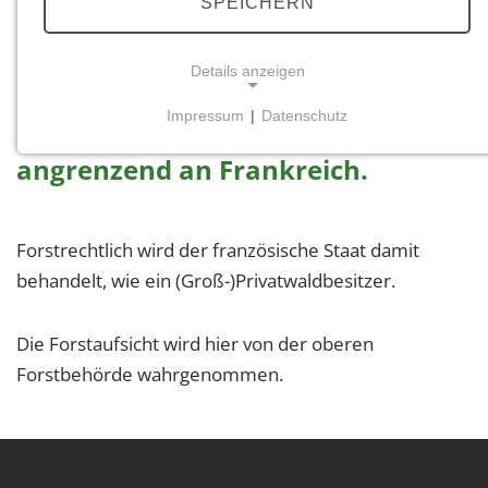
SPEICHERN
rund 680 ha Waldfläche auf
Details anzeigen
deutschem Hoheitsgebiet im
Impressum
|
Datenschutz
südlichen Teil des Forstamtes,
NOTWENDIGE COOKIES
angrenzend an Frankreich.
Notwendige Cookies ermöglichen grundlegende
Funktionen und sind für die einwandfreie Funktion
der Website erforderlich.
Forstrechtlich wird der französische Staat damit
Einverständnis-Cookie
behandelt, wie ein (Groß-)Privatwaldbesitzer.
Name:
cookie_consent
Die Forstaufsicht wird hier von der oberen
Forstbehörde wahrgenommen.
Zweck:
Dieser Cookie speichert die ausgewählten
Einverständnis-Optionen des Benutzers
Cookie Laufzeit: