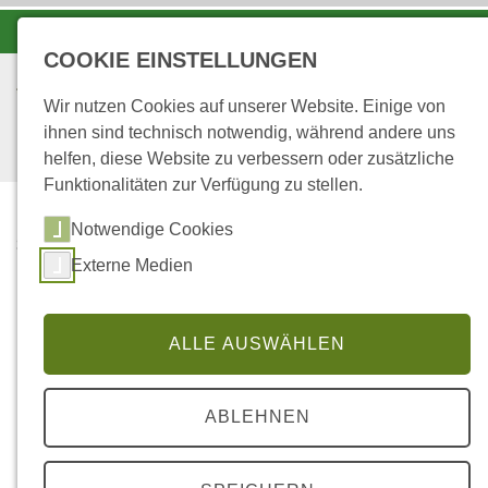
-A
A
A+
COOKIE EINSTELLUNGEN
Wir nutzen Cookies auf unserer Website. Einige von
ihnen sind technisch notwendig, während andere uns
helfen, diese Website zu verbessern oder zusätzliche
Funktionalitäten zur Verfügung zu stellen.
Notwendige Cookies
...
STARTSEITE
Externe Medien
MUNDATWALD
Mundatwald
ALLE AUSWÄHLEN
ABLEHNEN
Der französische Staat besitzt mit
dem sogenannten Mundatwald