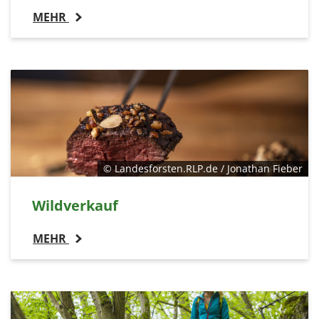
MEHR
© Landesforsten.RLP.de / Jonathan Fieber
Wildverkauf
MEHR