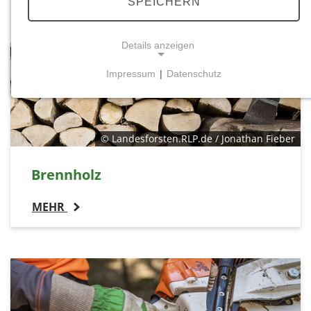
SPEICHERN
Details anzeigen
Impressum
|
Datenschutz
NOTWENDIGE COOKIES
Notwendige Cookies ermöglichen grundlegende
Funktionen und sind für die einwandfreie Funktion
© Landesforsten.RLP.de / Jonathan Fieber
der Website erforderlich.
Brennholz
Einverständnis-Cookie
Name:
MEHR
cookie_consent
Zweck:
Dieser Cookie speichert die ausgewählten
Einverständnis-Optionen des Benutzers
Cookie Laufzeit: