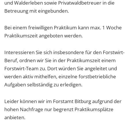
1 Jahr
und Walderleben sowie Privatwaldbetreuer in die
Betreuung mit eingebunden.
EXTERNE MEDIEN
Bei einem freiwilligen Praktikum kann max. 1 Woche
Um Inhalte von Videoplattformen und Social Media
Praktikumszeit angeboten werden.
Plattformen anzeigen zu können, werden von
diesen externen Medien Cookies gesetzt.
Interessieren Sie sich insbesondere für den Forstwirt-
Beruf, ordnen wir Sie in der Praktikumszeit einem
YouTube
Forstwirt-Team zu. Dort würden Sie angeleitet und
werden aktiv mithelfen, einzelne forstbetriebliche
Vimeo
Aufgaben selbständig zu erledigen.
Leider können wir im Forstamt Bitburg aufgrund der
hohen Nachfrage nur begrenzt Praktikumsplätze
anbieten.