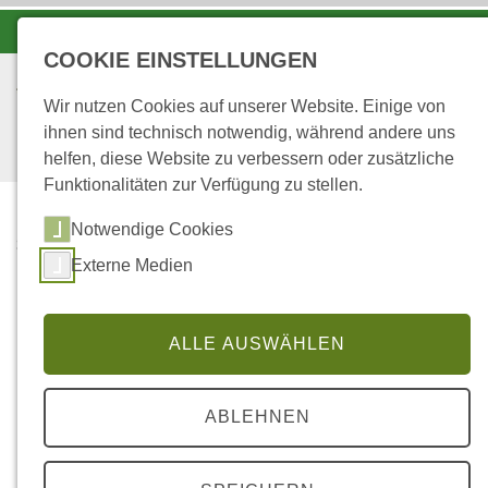
-A
A
A+
COOKIE EINSTELLUNGEN
Wir nutzen Cookies auf unserer Website. Einige von
ihnen sind technisch notwendig, während andere uns
helfen, diese Website zu verbessern oder zusätzliche
Funktionalitäten zur Verfügung zu stellen.
Notwendige Cookies
...
STARTSEITE
Externe Medien
PRAKTIKUM IM
FORSTAMT BITBURG
ALLE AUSWÄHLEN
Das Forstamt Bitburg bietet für Interessierte die
Möglichkeit an, ein Praktikum (z.B. freiwilliges
ABLEHNEN
Praktikum, Pflichtpraktikum in der Schulzeit oder
Praktikum im Rahmen des Studiums) zu absolvieren.