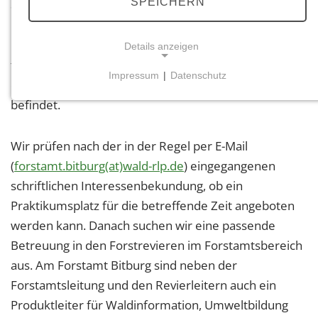
SPEICHERN
Sprechen Sie uns einfach an.
Unser Tipp: Fragen Sie grundsätzlich auch um den
Details anzeigen
täglichen Fahraufwand zu minimieren, zunächst bei
Impressum
|
Datenschutz
dem Forstamt an, in deren Nähe sich Ihr Heimatort
NOTWENDIGE COOKIES
befindet.
Notwendige Cookies ermöglichen grundlegende
Funktionen und sind für die einwandfreie Funktion
der Website erforderlich.
Wir prüfen nach der in der Regel per E-Mail
(
forstamt.bitburg(at)wald-rlp.de
) eingegangenen
Einverständnis-Cookie
schriftlichen Interessenbekundung, ob ein
Praktikumsplatz für die betreffende Zeit angeboten
Name:
cookie_consent
werden kann. Danach suchen wir eine passende
Betreuung in den Forstrevieren im Forstamtsbereich
Zweck:
Dieser Cookie speichert die ausgewählten
aus. Am Forstamt Bitburg sind neben der
Einverständnis-Optionen des Benutzers
Forstamtsleitung und den Revierleitern auch ein
Produktleiter für Waldinformation, Umweltbildung
Cookie Laufzeit: