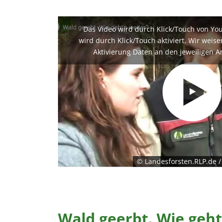
Das Video wird durch Klick/Touch von Yo
wird durch Klick/Touch aktiviert. Wir weis
Aktivierung Daten an den jeweiligen A
© Landesforsten.RLP.de 
Wald geerbt. Wie geht'