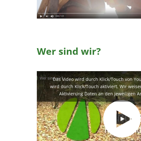
EXTERNE MEDIEN
Um Inhalte von Videoplattformen und Social Media
Plattformen anzeigen zu können, werden von
diesen externen Medien Cookies gesetzt.
YouTube
Wer sind wir?
Vimeo
Das Video wird durch Klick/Touch von Yo
wird durch Klick/Touch aktiviert. Wir weis
Aktivierung Daten an den jeweiligen A