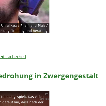
 Unfallkasse Rheinland-Pfalz /
cklung, Training und Beratung
itssicherheit
Bedrohung in Zwergengestalt
uTube abgespielt. Das Video
en darauf hin, dass nach der