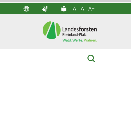
-A
A
A+