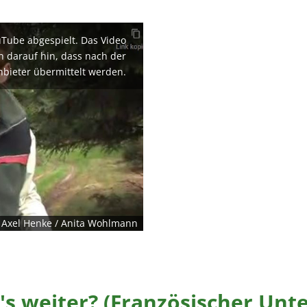
uTube abgespielt. Das Video
en darauf hin, dass nach der
nbieter übermittelt werden.
/ Axel Henke / Anita Wohlmann
s weiter? (Französischer Unter