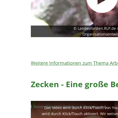
© Landesforsten.RLP.de /
Organisationsentwi
Weitere Informationen zum Thema Arbe
Zecken - Eine große 
Das Video wird durch Klick/Touch von Yo
wird durch Klick/Touch aktiviert. Wir weis