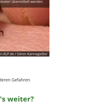
nbieter übermittelt werden.
n.RLP.de / Sören Kannegießer
deren Gefahren
's weiter?