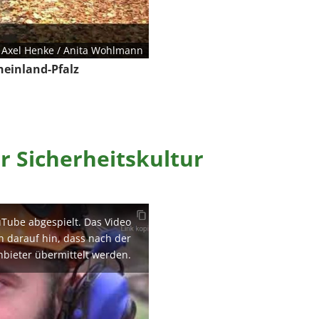
/ Axel Henke / Anita Wohlmann
heinland-Pfalz
r Sicherheitskultur
uTube abgespielt. Das Video
en darauf hin, dass nach der
nbieter übermittelt werden.