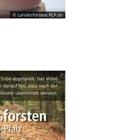
© Landesforsten.RLP.de
uTube abgespielt. Das Video
en darauf hin, dass nach der
nbieter übermittelt werden.