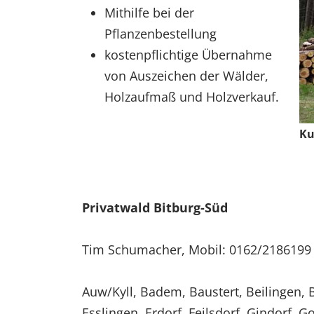
Mithilfe bei der
EXTERNE MEDIEN
Pflanzenbestellung
Um Inhalte von Videoplattformen und Social Media
kostenpflichtige Übernahme
Plattformen anzeigen zu können, werden von
diesen externen Medien Cookies gesetzt.
von Auszeichen der Wälder,
Holzaufmaß und Holzverkauf.
YouTube
Ku
Vimeo
Privatwald Bitburg-Süd
Tim Schumacher, Mobil: 0162/2186199
Auw/Kyll, Badem, Baustert, Beilingen, 
Esslingen, Erdorf, Feilsdorf, Gindorf, G