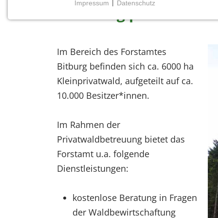
Impressum
|
Datenschutz
Beratung privter Wald
NOTWENDIGE COOKIES
Notwendige Cookies ermöglichen grundlegende
Funktionen und sind für die einwandfreie Funktion
der Website erforderlich.
Im Bereich des Forstamtes
Bitburg befinden sich ca. 6000 ha
Einverständnis-Cookie
Kleinprivatwald, aufgeteilt auf ca.
Name:
10.000 Besitzer*innen.
cookie_consent
Zweck:
Im Rahmen der
Dieser Cookie speichert die
Privatwaldbetreuung bietet das
ausgewählten Einverständnis-
Optionen des Benutzers
Forstamt u.a. folgende
Dienstleistungen:
Cookie
Laufzeit:
1 Jahr
kostenlose Beratung in Fragen
der Waldbewirtschaftung