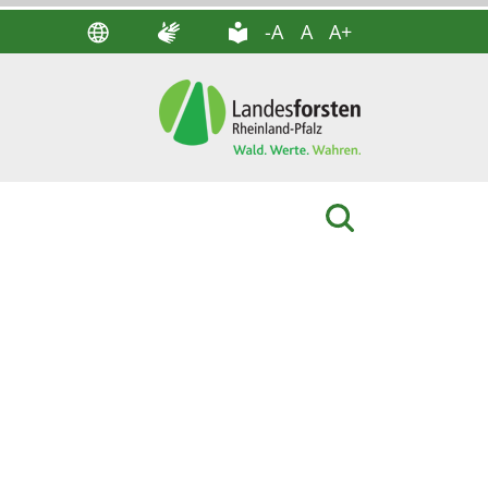
-A
A
A+