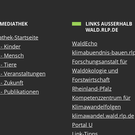
MEDIATHEK
LINKS AUSSERHALB W
ALD.RLP.DE
thek-Startseite
WaldEcho
- Kinder
klimabuendnis-bauen.rl
 - Mensch
Forschungsanstalt für
- Tiere
Waldökologie und
- Veranstaltungen
Forstwirtschaft
- Zukunft
Rheinland-Pfalz
- Publikationen
Kompetenzzentrum für
Klimawandelfolgen
klimawandel.wald.rlp.de
Portal U
Link-Tipps