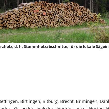
rzholz, d. h. Stammholzabschnitte, für die lokale Sägein
Bettingen, Birtlingen, Bitburg, Brecht, Brimingen, Da
ondorf, Gransdorf, Halsdorf, Herforst, Hisel, Hosten, 