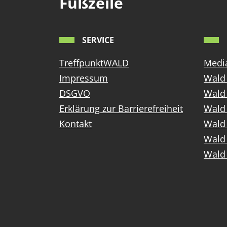
Fußzeile
SERVICE
TreffpunktWALD
Media
Impressum
Wald 
DSGVO
Wald
Erklärung zur Barrierefreiheit
Wald 
Kontakt
Wald 
Wald 
Wald 