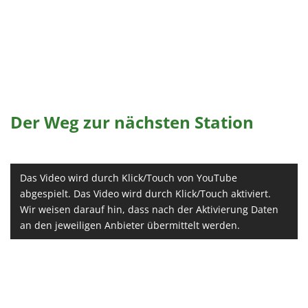
1 Jahr
EXTERNE MEDIEN
Um Inhalte von Videoplattformen und Social Media
Plattformen anzeigen zu können, werden von
diesen externen Medien Cookies gesetzt.
Der Weg zur nächsten Station
YouTube
Das Video wird durch Klick/Touch von YouTube
Vimeo
abgespielt. Das Video wird durch Klick/Touch aktiviert.
Wir weisen darauf hin, dass nach der Aktivierung Daten
an den jeweiligen Anbieter übermittelt werden.