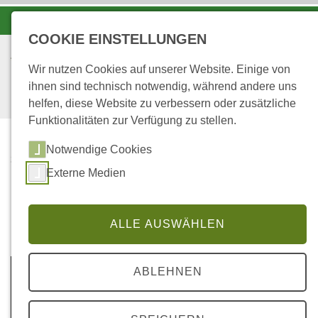
-A
A
A+
COOKIE EINSTELLUNGEN
Wir nutzen Cookies auf unserer Website. Einige von
ihnen sind technisch notwendig, während andere uns
helfen, diese Website zu verbessern oder zusätzliche
Funktionalitäten zur Verfügung zu stellen.
Notwendige Cookies
...
STARTSEITE
Externe Medien
Du brauchst den Wald!
ALLE AUSWÄHLEN
Das Video wird durch Klick/Touch von YouTube
ABLEHNEN
abgespielt. Das Video wird durch Klick/Touch aktiviert.
Wir weisen darauf hin, dass nach der Aktivierung Daten