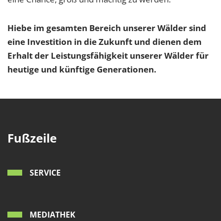
1 Jahr
Hiebe im gesamten Bereich unserer Wälder sind
eine Investition in die Zukunft und dienen dem
EXTERNE MEDIEN
Erhalt der Leistungsfähigkeit unserer Wälder für
Um Inhalte von Videoplattformen und Social Media
Plattformen anzeigen zu können, werden von
heutige und künftige Generationen.
diesen externen Medien Cookies gesetzt.
YouTube
Vimeo
Fußzeile
SERVICE
MEDIATHEK