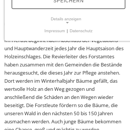
SPEICHERN
Infos, damit Sie den Wald genießen und sich
Details anzeigen
sicher bewegen können:
Impressum
|
Datenschutz
NOTWENDIGE COOKIES
Im Herbst beginnt nach Abschluss der Vegetations-
Notwendige Cookies ermöglichen grundlegende
und Hauptwanderzeit jedes Jahr die Hauptsaison des
Funktionen und sind für die einwandfreie Funktion
Holzeinschlages. Die Revierleiter des Forstamtes
der Website erforderlich.
haben zusammen mit den Gemeinden die Bestände
herausgesucht, die dieses Jahr zur Pflege anstehen.
Einverständnis-Cookie
Dort werden im Winterhalbjahr Bäume gefällt, das
Name:
wertvolle Holz an den Weg gezogen und
cookie_consent
anschließend die Schäden an den Wegen wieder
Zweck:
beseitigt. Die Forstleute fördern so die Bäume, die
Dieser Cookie speichert die ausgewählten
unseren Wald in den nächsten 50 bis 150 Jahren
Einverständnis-Optionen des Benutzers
ausmachen werden. Auch junge Bäume bekommen
Cookie Laufzeit:
eine Chance, groß und mächtig zu werden.