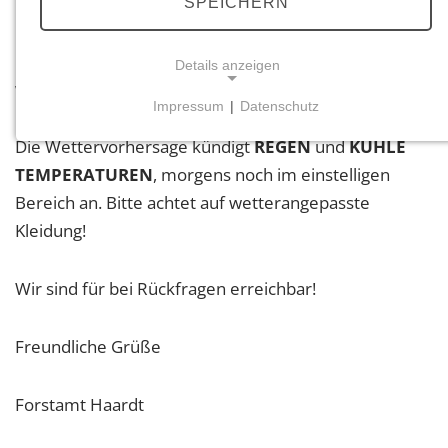
SPEICHERN
Liebe Teilnehmende,
Details anzeigen
wir freuen uns auf Euer Kommen!
Impressum
|
Datenschutz
NOTWENDIGE COOKIES
Die Wettervorhersage kündigt
REGEN
und
KÜHLE
Notwendige Cookies ermöglichen grundlegende
TEMPERATUREN
, morgens noch im einstelligen
Funktionen und sind für die einwandfreie Funktion
Bereich an. Bitte achtet auf wetterangepasste
der Website erforderlich.
Kleidung!
Einverständnis-Cookie
Wir sind für bei Rückfragen erreichbar!
Name:
cookie_consent
Freundliche Grüße
Zweck:
Dieser Cookie speichert die ausgewählten
Einverständnis-Optionen des Benutzers
Forstamt Haardt
Cookie Laufzeit: