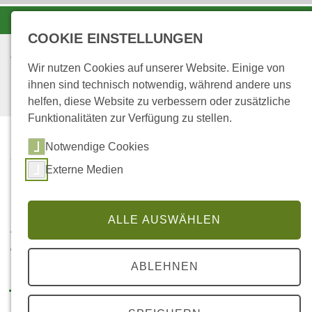
-A
A
A+
COOKIE EINSTELLUNGEN
Wir nutzen Cookies auf unserer Website. Einige von
ihnen sind technisch notwendig, während andere uns
helfen, diese Website zu verbessern oder zusätzliche
Funktionalitäten zur Verfügung zu stellen.
Notwendige Cookies
...
STARTSEITE
Externe Medien
WALDJUGENDSPIELE
ALLE AUSWÄHLEN
Aktuelle Informationen zu den
Wald-Jugendspielen am 10. und 11.
ABLEHNEN
Juni 2026