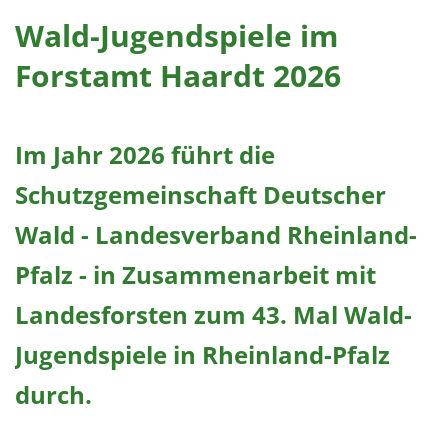
1 Jahr
Wald-Jugendspiele im
Forstamt Haardt 2026
EXTERNE MEDIEN
Um Inhalte von Videoplattformen und Social Media
Plattformen anzeigen zu können, werden von
Im Jahr 2026 führt die
diesen externen Medien Cookies gesetzt.
Schutzgemeinschaft Deutscher
YouTube
Wald - Landesverband Rheinland-
Pfalz - in Zusammenarbeit mit
Vimeo
Landesforsten zum 43. Mal Wald-
Jugendspiele in Rheinland-Pfalz
durch.