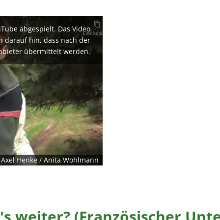
uTube abgespielt. Das Video
en darauf hin, dass nach der
nbieter übermittelt werden.
/ Axel Henke / Anita Wohlmann
s weiter? (Französischer Unter