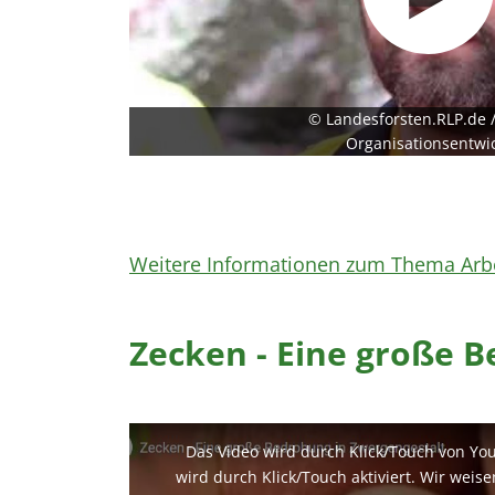
© Landesforsten.RLP.de /
Organisationsentwi
Weitere Informationen zum Thema Arbe
Zecken - Eine große 
Das Video wird durch Klick/Touch von Yo
wird durch Klick/Touch aktiviert. Wir weis