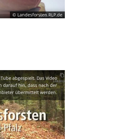
© Landesforsten.RLP.de
uTube abgespielt. Das Video
en darauf hin, dass nach der
nbieter übermittelt werden.