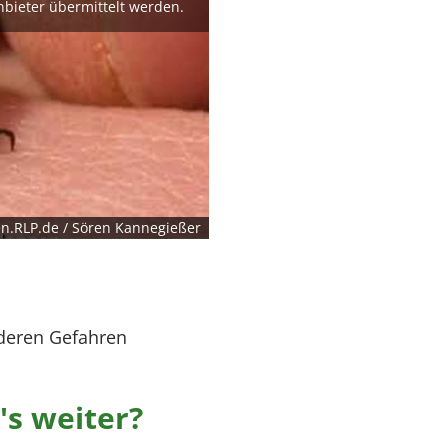
nbieter übermittelt werden.
n.RLP.de / Sören Kannegießer
deren Gefahren
's weiter?