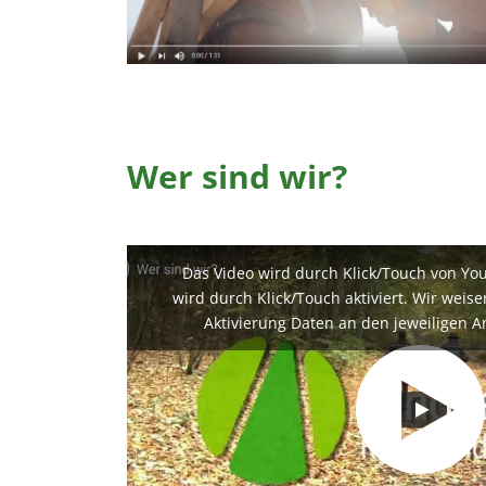
EXTERNE MEDIEN
Um Inhalte von Videoplattformen und Social Media
Plattformen anzeigen zu können, werden von
diesen externen Medien Cookies gesetzt.
YouTube
Wer sind wir?
Vimeo
Das Video wird durch Klick/Touch von Yo
wird durch Klick/Touch aktiviert. Wir weis
Aktivierung Daten an den jeweiligen A