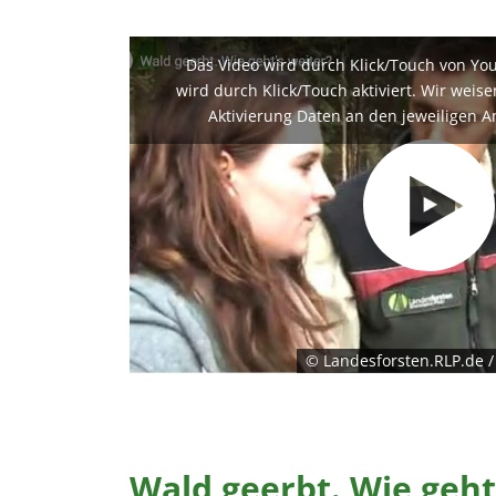
Das Video wird durch Klick/Touch von Yo
wird durch Klick/Touch aktiviert. Wir weis
Aktivierung Daten an den jeweiligen A
© Landesforsten.RLP.de 
Wald geerbt. Wie geht'