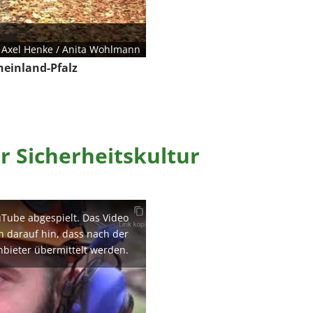
/ Axel Henke / Anita Wohlmann
heinland-Pfalz
r Sicherheitskultur
uTube abgespielt. Das Video
en darauf hin, dass nach der
nbieter übermittelt werden.