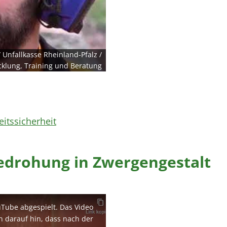
 Unfallkasse Rheinland-Pfalz /
cklung, Training und Beratung
itssicherheit
Bedrohung in Zwergengestalt
uTube abgespielt. Das Video
en darauf hin, dass nach der