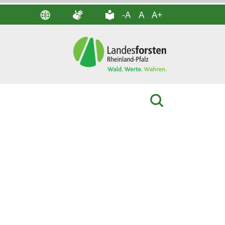
-A
A
A+