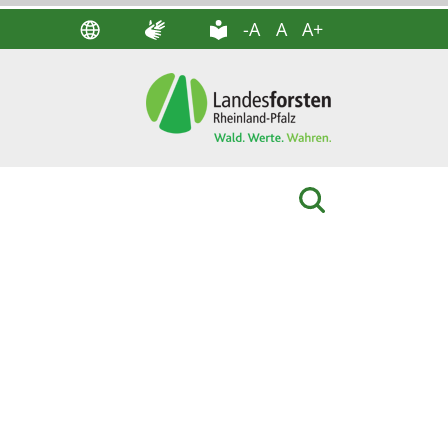
-A
A
A+