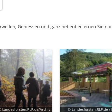
rweilen, Geniessen und ganz nebenbei lernen Sie no
.
© Landesforsten.RLP.de/Archiv
© Landesforsten.RLP.de / 