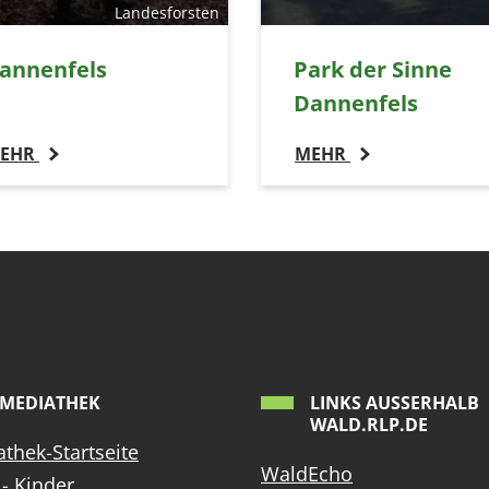
Landesforsten
annenfels
Park der Sinne
Dannenfels
EHR
MEHR
MEDIATHEK
LINKS AUSSERHALB W
ALD.RLP.DE
thek-Startseite
WaldEcho
- Kinder