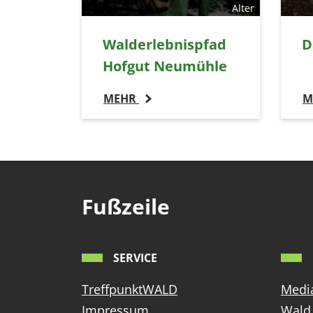
Alter
EXTERNE MEDIEN
Um Inhalte von Videoplattformen und Social Media
Walderlebnispfad
D
Plattformen anzeigen zu können, werden von
Hofgut Neumühle
diesen externen Medien Cookies gesetzt.
MEHR
M
YouTube
Vimeo
Fußzeile
SERVICE
TreffpunktWALD
Media
Impressum
Wald 