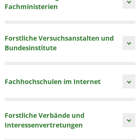
1 Jahr
Fachministerien
EXTERNE MEDIEN
Um Inhalte von Videoplattformen und Social Media
Forstliche Versuchsanstalten und
Plattformen anzeigen zu können, werden von
Bundesinstitute
diesen externen Medien Cookies gesetzt.
YouTube
Fachhochschulen im Internet
Vimeo
Forstliche Verbände und
Interessenvertretungen