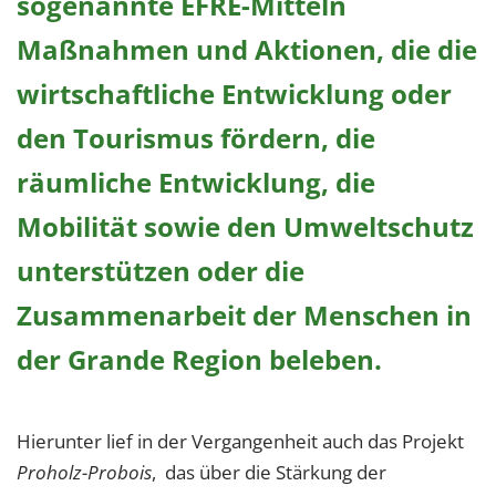
sogenannte EFRE-Mitteln
1 Jahr
Maßnahmen und Aktionen, die die
wirtschaftliche Entwicklung oder
EXTERNE MEDIEN
Um Inhalte von Videoplattformen und Social Media
den Tourismus fördern, die
Plattformen anzeigen zu können, werden von
räumliche Entwicklung, die
diesen externen Medien Cookies gesetzt.
Mobilität sowie den Umweltschutz
YouTube
unterstützen oder die
Vimeo
Zusammenarbeit der Menschen in
der Grande Region beleben.
Hierunter lief in der Vergangenheit auch das Projekt
Proholz-Probois
, das über die Stärkung der