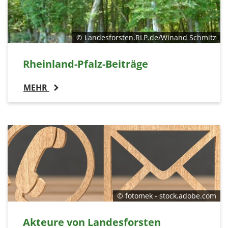
© Landesforsten.RLP.de/Winand Schmitz
Rheinland-Pfalz-Beiträge
MEHR
© fotomek - stock.adobe.com
Akteure von Landesforsten