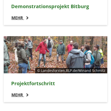
Demonstrationsprojekt Bitburg
MEHR
© Landesforsten.RLP.de/Winand Schmitz
Projektfortschritt
MEHR